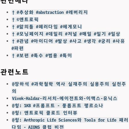
† #추상화 #abstraction #레버리지
† ©앤트로픽
† #앎의틀 #페러다임 #헤게모니
† #모닝페이지 #데일리 #저널 #매일 #일기 #일상
† #관념 #아이디어 #발상 #사고 #생각 #궁리 #사유
#파편
† #보편 #특수 #범용 #특이
관련노트
@장하석 #과학철학 역사 실재주의 실용주의 실천주
의
Vivek-Haldar-리서치-에이전트와-이맥스-유닉스
@힣: 1KB #프롬프트 - 픟롭프트 펳르소나
@힣: 앤트로픽 클로드 인터뷰
@힣: Anthropic Life Sciences와 Tools for Life 패러
다임 - AIONS 클럽 비전