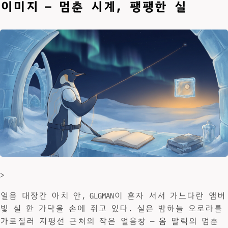
이미지 — 멈춘 시계, 팽팽한 실
>
얼음 대장간 아치 안, GLGMAN이 혼자 서서 가느다란 앰버
빛 실 한 가닥을 손에 쥐고 있다. 실은 밤하늘 오로라를
가로질러 지평선 근처의 작은 얼음창 — 옴 말릭의 멈춘