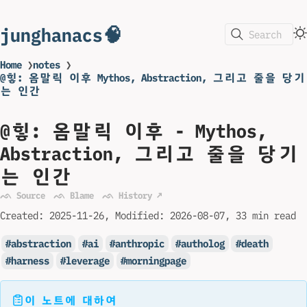
junghanacs🧠
Search
Home
❯
notes
❯
@힣: 옴말릭 이후 Mythos, Abstraction, 그리고 줄을 당기
는 인간
@힣: 옴말릭 이후 - Mythos,
Abstraction, 그리고 줄을 당기
는 인간
ᨒ Source
ᨒ Blame
ᨒ History ↗
Created:
2025-11-26
Modified:
2026-08-07
33 min read
abstraction
ai
anthropic
autholog
death
harness
leverage
morningpage
이 노트에 대하여