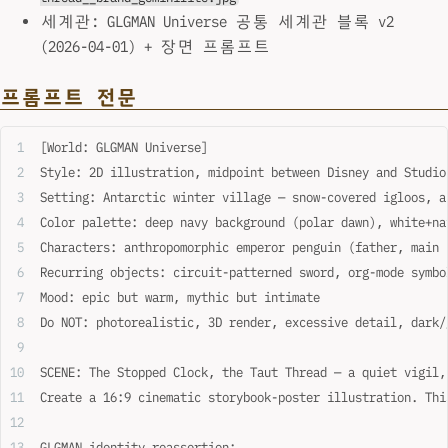
세계관: GLGMAN Universe 공통 세계관 블록 v2
(2026-04-01) + 장면 프롬프트
프롬프트 전문
[World: GLGMAN Universe]
Style: 2D illustration, midpoint between Disney and Studio
Setting: Antarctic winter village — snow-covered igloos, a
Color palette: deep navy background (polar dawn), white+na
Characters: anthropomorphic emperor penguin (father, main 
Recurring objects: circuit-patterned sword, org-mode symbo
Mood: epic but warm, mythic but intimate
Do NOT: photorealistic, 3D render, excessive detail, dark/
SCENE: The Stopped Clock, the Taut Thread — a quiet vigil,
Create a 16:9 cinematic storybook-poster illustration. Thi
GLGMAN identity reassertion: