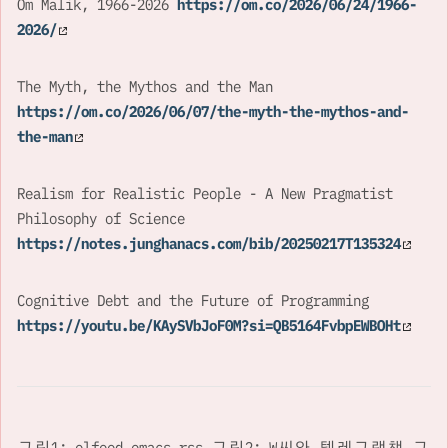
Om Malik, 1966-2026
https://om.co/2026/06/24/1966-
2026/
The Myth, the Mythos and the Man
https://om.co/2026/06/07/the-myth-the-mythos-and-
the-man
Realism for Realistic People - A New Pragmatist
Philosophy of Science
https://notes.junghanacs.com/bib/20250217T135324
Cognitive Debt and the Future of Programming
https://youtu.be/KAySVbJoF0M?si=QB5164FvbpEWBOHt
그림1: elfeed emacs rss 그림2: W씨와 텔레그램챗 그