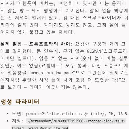
시계가 어렴풋이 비치는, 여전히 떠 있지만 더는 움직이
지 않는 방 — 까지 팽팽하게 이어진다. 앞의 얼음 책상에
는 빈 저널이 펼쳐져 있고, 검 대신 스크루드라이버가 허
리띠에 걸려 있다. 당기지도 놓지도 않고, 그저 실이 늘
어지지 않게 붙잡고 있는 자세다.
실제 읽힘 — 프롬프트와의 차이
: 요청한 구성과 거의 그
대로 일치했다. 몸 연속성, 무기 없는 GLGMAN(스크루드라
이버만 벨트에), 읽을 수 없는 시계(숫자 없이 바늘 실루
엣만), 여우 없음(요청대로) 모두 통과. 다만 프롬프트에
서 얼음창을 “modest window pane”으로 그렸는데 실제로는
액자처럼 뚜렷한 사각 틀이 나와 조금 더 또렷한 “창”으
로 보인다 — 의미가 어긋나지는 않는다.
생성 파라미터
모델: gemini-3.1-flash-lite-image (lite), 1K, 16:9
저장:
~/screenshot/20260807T152500--stopped-clock-taut-
thread__brand_geminilite.jpg