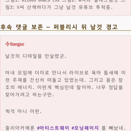
림3: V씨 산책하다가 그냥 날것 유튜브 투척중.
후속 댓글 보존 — 퍼블리시 뒤 날것 경고
Danger
날것의 디테일을 안살렸군.
아내 모임에 더미로 만나서 라이브로 육아 틈새에 이
런 주제를 간신히 떠들고 있었는데. 그리고 옴은 창
조의 에너지. 이런게 핵심인데 말이야. 너무 정답을
찾아가려고 하는구만.
헉걱 아니 이런.
줄리아카메론
#아티스트웨이
#모닝페이지
를 빼놨네.