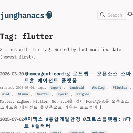
junghanacs🧠
Search
Tag: flutter
3 items with this tag. Sorted by last modified date
(newest first).
§homeagent-config 로드맵 — 오픈소스 스마
2026-03-30
트홈 에이전트 플랫폼
created:
2026-03-04
; tags:
agent
,
android
,
botlog
,
flutter
,
iot
,
linux
,
matter
,
yocto
,
zigbee
Matter, Zigbee, Flutter, Go, sLLM을 엮어 HomeAgent를 오픈소스
스마트홈 에이전트 플랫폼으로 키우는 로드맵이다.
#이맥스 #통합개발환경 #크로스플랫폼: ¤다
2025-07-02
트 ¤플러터
created:
2025-07-02
; tags:
emacs
,
android
,
flutter
,