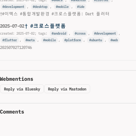
development
,
desktop
,
mobile
,
ide
†#이맥스 #통합개발환경 #크로스플랫폼: Dart 플러터
† #크로스플랫폼
2025-07-02
created:
2025-07-02
; tags:
android
,
cross
,
development
,
flutter
,
meta
,
mobile
,
platform
,
ubuntu
,
web
20250702T120746
Webmentions
Reply via Bluesky
Reply via Mastodon
Comments