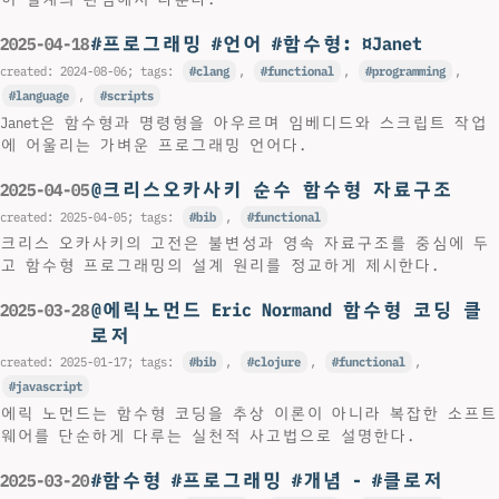
#프로그래밍 #언어 #함수형: ¤Janet
2025-04-18
created:
2024-08-06
; tags:
clang
,
functional
,
programming
,
language
,
scripts
Janet은 함수형과 명령형을 아우르며 임베디드와 스크립트 작업
에 어울리는 가벼운 프로그래밍 언어다.
@크리스오카사키 순수 함수형 자료구조
2025-04-05
created:
2025-04-05
; tags:
bib
,
functional
크리스 오카사키의 고전은 불변성과 영속 자료구조를 중심에 두
고 함수형 프로그래밍의 설계 원리를 정교하게 제시한다.
@에릭노먼드 Eric Normand 함수형 코딩 클
2025-03-28
로저
created:
2025-01-17
; tags:
bib
,
clojure
,
functional
,
javascript
에릭 노먼드는 함수형 코딩을 추상 이론이 아니라 복잡한 소프트
웨어를 단순하게 다루는 실천적 사고법으로 설명한다.
#함수형 #프로그래밍 #개념 - #클로저
2025-03-20