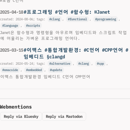
#모음 C언어
#프로그래밍 #언어 #함수형: ¤Janet
2025-04-18
created:
2024-08-06
; tags:
clang
,
functional
,
programming
,
language
,
scripts
Janet은 함수형과 명령형을 아우르며 임베디드와 스크립트 작업
에 어울리는 가벼운 프로그래밍 언어다.
#이맥스 #통합개발환경: #C언어 #CPP언어 #
2025-03-15
임베디드 §clangd
created:
2024-05-24
; tags:
alternative
,
clang
,
cpp
,
emacside
,
embedded
,
update
이맥스 통합개발환경 임베디드 C언어 CPP언어
Webmentions
Reply via Bluesky
Reply via Mastodon