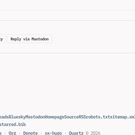
ky
Reply via Mastodon
eads
Bluesky
Mastodon
Homepage
Source
RSS
robots.txt
sitemap.xm
starred.bib
s
·
Org
·
Denote
·
ox-hugo
·
Quartz
© 2026