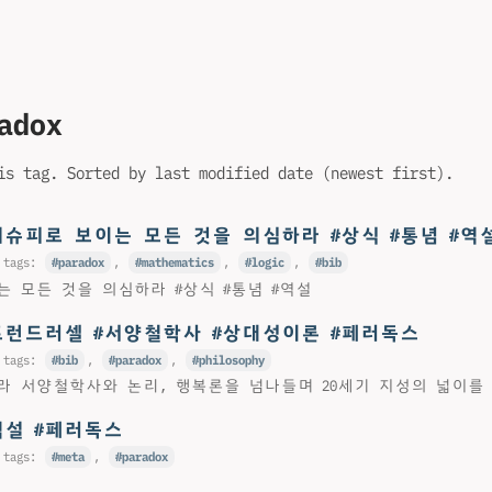
adox
is tag. Sorted by last modified date (newest first).
지슈피로 보이는 모든 것을 의심하라 #상식 #통념 #역
 tags:
paradox
,
mathematics
,
logic
,
bib
는 모든 것을 의심하라 #상식 #통념 #역설
트런드러셀 #서양철학사 #상대성이론 #페러독스
 tags:
bib
,
paradox
,
philosophy
라 서양철학사와 논리, 행복론을 넘나들며 20세기 지성의 넓이를
#역설 #페러독스
 tags:
meta
,
paradox