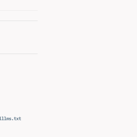
l
llms.txt