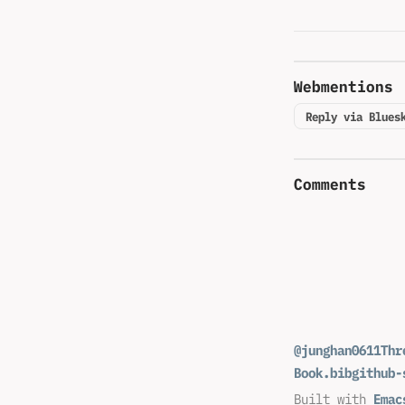
Webmentions
Reply via Blues
Comments
@junghan0611
Thr
Book.bib
github-
Built with
Emac