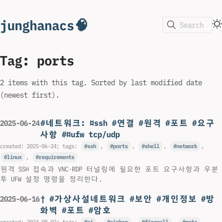
junghanacs🧠
Search
Tag: ports
2 items with this tag. Sorted by last modified date
(newest first).
#네트워크: ¤ssh #연결 #원격 #포트 #요구
2025-06-24
사항 #¤ufw tcp/udp
created:
2025-06-24
; tags:
ssh
,
ports
,
shell
,
network
,
linux
,
requirements
원격 SSH 접속과 VNC·RDP 터널링에 필요한 포트 요구사항과 우분
투 UFW 설정 명령을 정리한다.
† #가상사설네트워크 #보안 #개인정보 #방
2025-06-16
화벽 #포트 #암호
created:
2024-08-02
; tags:
ai
,
cipher
,
firewall
,
meta
,