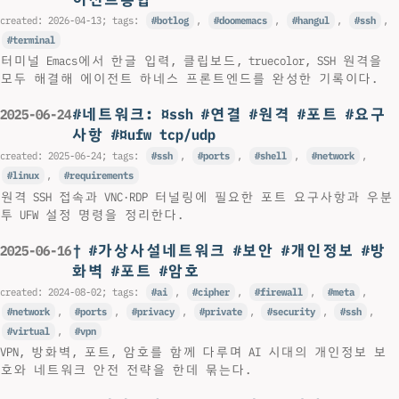
created:
2026-04-13
; tags:
botlog
,
doomemacs
,
hangul
,
ssh
,
terminal
터미널 Emacs에서 한글 입력, 클립보드, truecolor, SSH 원격을
모두 해결해 에이전트 하네스 프론트엔드를 완성한 기록이다.
#네트워크: ¤ssh #연결 #원격 #포트 #요구
2025-06-24
사항 #¤ufw tcp/udp
created:
2025-06-24
; tags:
ssh
,
ports
,
shell
,
network
,
linux
,
requirements
원격 SSH 접속과 VNC·RDP 터널링에 필요한 포트 요구사항과 우분
투 UFW 설정 명령을 정리한다.
† #가상사설네트워크 #보안 #개인정보 #방
2025-06-16
화벽 #포트 #암호
created:
2024-08-02
; tags:
ai
,
cipher
,
firewall
,
meta
,
network
,
ports
,
privacy
,
private
,
security
,
ssh
,
virtual
,
vpn
VPN, 방화벽, 포트, 암호를 함께 다루며 AI 시대의 개인정보 보
호와 네트워크 안전 전략을 한데 묶는다.