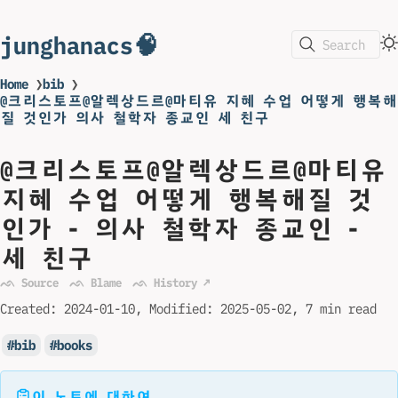
junghanacs🧠
Search
Home
❯
bib
❯
@크리스토프@알렉상드르@마티유 지혜 수업 어떻게 행복해
질 것인가 의사 철학자 종교인 세 친구
@크리스토프@알렉상드르@마티유
지혜 수업 어떻게 행복해질 것
인가 - 의사 철학자 종교인 -
세 친구
ᨒ Source
ᨒ Blame
ᨒ History ↗
Created:
2024-01-10
Modified:
2025-05-02
7 min read
bib
books
이 노트에 대하여