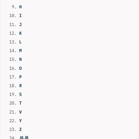
H
I
J
K
L
M
N
O
P
R
S
T
V
Y
Z
부록