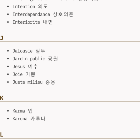
Intention 의도
Interdependance 상호의존
Interiorite 내면
J
Jalousie 질투
Jardin public 공원
Jesus 예수
Joie 기쁨
Juste milieu 중용
K
Karma 업
Karuna 카루나
L