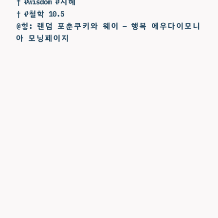
† #wisdom #지혜
† #철학 10.5
@힣: 랜덤 포춘쿠키와 웨이 — 행복 에우다이모니
아 모닝페이지