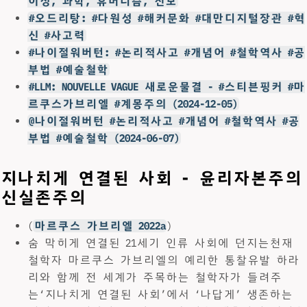
이성, 과학, 휴머니즘, 진보
#오드리탕: #다원성 #해커문화 #대만디지털장관 #혁
신 #사고력
#나이절워버턴: #논리적사고 #개념어 #철학역사 #공
부법 #예술철학
#LLM: NOUVELLE VAGUE 새로운물결 - #스티븐핑커 #마
르쿠스가브리엘 #계몽주의 (2024-12-05)
@나이절워버턴 #논리적사고 #개념어 #철학역사 #공
부법 #예술철학 (2024-06-07)
지나치게 연결된 사회 - 윤리자본주의
신실존주의
(
마르쿠스 가브리엘 2022a
)
숨 막히게 연결된 21세기 인류 사회에 던지는천재
철학자 마르쿠스 가브리엘의 예리한 통찰유발 하라
리와 함께 전 세계가 주목하는 철학자가 들려주
는‘지나치게 연결된 사회’에서 ‘나답게’ 생존하는