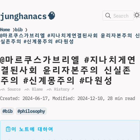
junghanacs🧠
Search
Home
❯
bib
❯
@마르쿠스가브리엘 #지나치게연결된사회 윤리자본주의 신
실존주의 #신계몽주의 #다원성
@마르쿠스가브리엘 #지나치게연
결된사회 윤리자본주의 신실존
주의 #신계몽주의 #다원성
ᨒ Source
ᨒ Blame
ᨒ History ↗
Created:
2024-06-17
Modified:
2024-12-10
28 min read
bib
philosophy
이 노트에 대하여