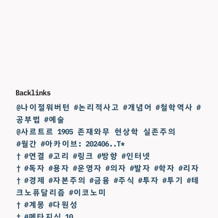
Backlinks
@나이절워버턴 #논리적사고 #개념어 #철학역사 #
공부법 #예술
@사르트르 1905 존재와무 현상학 실존주의
#월간 #아카이브: 202406..T*
† #연결 #고리 #링크 #방향 #인터넷
† #독자 #용자 #운영자 #의자 #발자 #학자 #리자
† #경제 #자본주의 #금융 #주식 #투자 #투기 #테
크노퓨달리즘 #이코노미
† #계몽 #다원성
† #메타지식 10