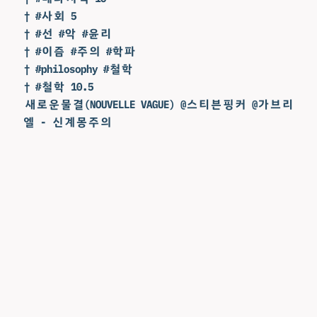
† #사회 5
† #선 #악 #윤리
† #이즘 #주의 #학파
† #philosophy #철학
† #철학 10.5
새로운물결(NOUVELLE VAGUE) @스티븐핑커 @가브리
엘 - 신계몽주의