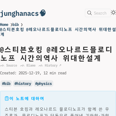
junghanacs🧠
Search
Home
❯
bib
❯
@스티븐호킹 @레오나르드믈로디노프 시간의역사 위대한설
계
@스티븐호킹 @레오나르드믈로디
노프 시간의역사 위대한설계
ᨒ Source
ᨒ Blame
ᨒ History ↗
Created:
2025-12-19
12 min read
bib
history
physics
이 노트에 대하여
스티븐 호킹과 레오나르드 믈로디노프가 함께 쓴 우
주론과, 믈로디노프가 단독으로 풀어낸 기하학·과학