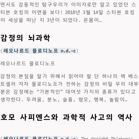
면서도 감동적인 탐구우리가 이미지로만 알고 있었던 스
티븐 호킹의 이면을 보다! 2018년 3월 14일 스티븐 호킹
이 세상을 떠난 지 3년이 되었다. 온몸이…
감정의 뇌과학
(
레오나르드 믈로디노프 n.d.-c
)
레오나르드 믈로디노프
감정의 본질을 알기 위해서 읽어야 할 단 하나의 책 베스
트셀러 저자 믈로디노프가 전하는 감정의 비밀 우리 대부
분은 감정에는 “기본적인” 대여섯 가지의 종류가 있다고
생각한다. 두려움, 분노, 슬픔, 혐오, 행복, 놀람이…
호모 사피엔스와 과학적 사고의 역사
(
레오나르드 믈로디노프 n.d.-e
) The Upright Thinkers: