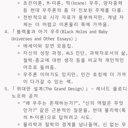
초끈이론, M-이론, 막(brane) 우주, 양자중력
등 현대 우주론의 좀 더 진보된 주제를 다룸.
전반적으로 시각 자료가 풍부하지만, 개념 자
체는 더 어렵고 이론물리 쪽에 가까움.
「블랙홀과 아기 우주(Black Holes and Baby
Universes and Other Essays)」
에세이와 강연 모음집.
자신의 성장 과정, ALS 진단, 과학자로서의 삶,
철학·종교에 대한 생각 등을 비교적 개인적인
어조로 들려줌.
우주론 이야기도 있지만, 인간 호킹에 더 가까
이 다가갈 수 있는 책.
「위대한 설계(The Grand Design)」 – 레너드 믈로디
노프와 공저
“왜 우주는 존재하는가?”, “신의 역할은 무엇
인가?” 같은 근본적인 질문을, 현대 물리학(특
히 M-이론)으로 답하려고 시도.
물리학과 철학의 경계를 넘나들며, 신 없는 우