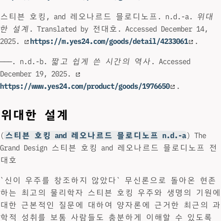
스티븐 호킹, and 레오나르드 믈로디노프. n.d.-a.
위대
한 설계
. Translated by 전대호. Accessed December 14,
2025.
https://m.yes24.com/goods/detail/4233061
.
———. n.d.-b.
짧고 쉽게 쓴 시간의 역사
. Accessed
December 19, 2025.
https://www.yes24.com/product/goods/1976650
.
위대한 설계
(
스티븐 호킹 and 레오나르드 믈로디노프 n.d.-a
) The
Grand Design 스티븐 호킹 and 레오나르드 믈로디노프 전
대호
`신이 우주를 창조하지 않았다` 무신론으로 돌아온 현존
하는 최고의 물리학자 스티븐 호킹 우주와 생명의 기원에
대한 근본적인 질문에 대하여 양자론에 근거한 최근의 과
학적 성취를 보통 사람들도 충분하게 이해할 수 있도록