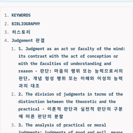
KEYWORDS
BIBLIOGRAPHY
히스토리
Judgement 판결
1. Judgment as an act or faculty of the mind:
its contrast with the act of conception or
with the faculties of understanding and
reason - 판단: 마음의 행위 또는 능력으로서의
판단, 개념 형성 행위 또는 이해와 이성의 능력
과의 대조
2. The division of judgments in terms of the
distinction between the theoretic and the
practical - 이론적 판단과 실천적 판단의 구분
에 따른 판단의 분할
3. The analysis of practical or moral
judgments: judgments of good and evil, means