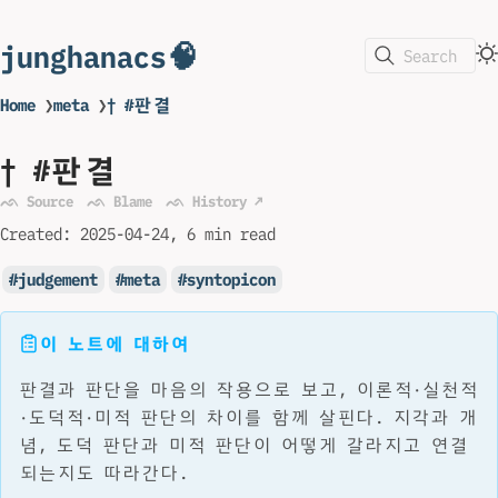
junghanacs🧠
Search
Home
❯
meta
❯
† #판결
† #판결
ᨒ Source
ᨒ Blame
ᨒ History ↗
Created:
2025-04-24
6 min read
judgement
meta
syntopicon
이 노트에 대하여
판결과 판단을 마음의 작용으로 보고, 이론적·실천적
·도덕적·미적 판단의 차이를 함께 살핀다. 지각과 개
념, 도덕 판단과 미적 판단이 어떻게 갈라지고 연결
되는지도 따라간다.