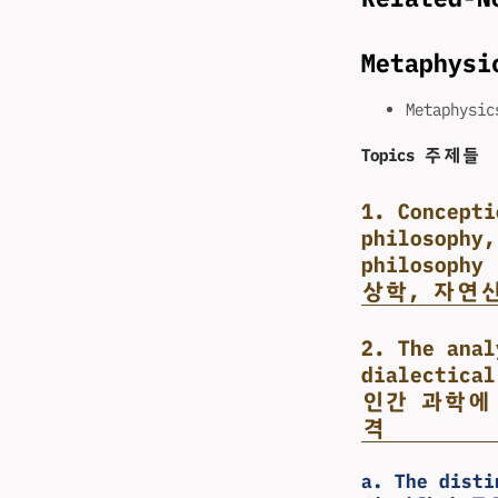
Metaphy
Metaphysi
Topics 주제들
1. Concepti
philosophy,
philoso
상학, 자연
2. The anal
dialectica
인간 과학에
격
a. The dist