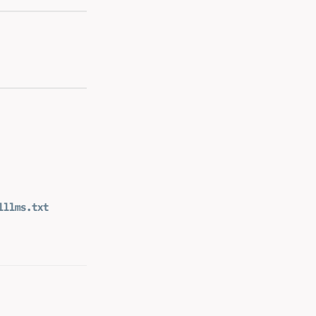
l
llms.txt