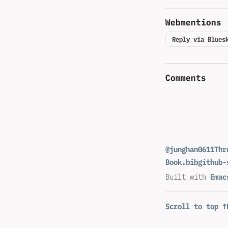
Webmentions
Reply via Blues
Comments
@junghan0611
Thr
Book.bib
github-
Built with
Emac
Scroll to top ↑