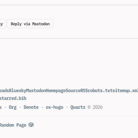
ky
Reply via Mastodon
eads
Bluesky
Mastodon
Homepage
Source
RSS
robots.txt
sitemap.xm
starred.bib
s
·
Org
·
Denote
·
ox-hugo
·
Quartz
© 2026
Random Page 🎲