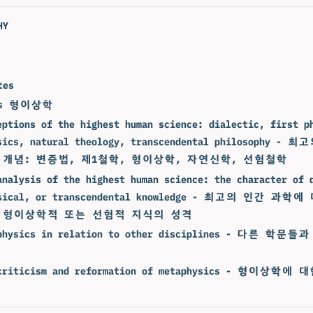
HY
tes
ics 형이상학
eptions of the highest human science: dialectic, first p
ysics, natural theology, transcendental philosophy 
 개념: 변증법, 제1철학, 형이상학, 자연신학, 선험철학
analysis of the highest human science: the character of 
ysical, or transcendental knowledge - 최고의 인간 과
 형이상학적 또는 선험적 지식의 성격
aphysics in relation to other disciplines - 다른 학
 criticism and reformation of metaphysics - 형이상학