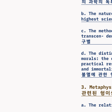
의 과학의 독
b. The natur
highest s
c. The metho
transcen-
구별
d. The disti
morals: the 
practical re
and immo
불멸에 관한 
3. Metaphy
관련된 형이
a. The rel