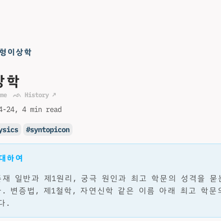
#형이상학
상학
me
ᨒ History ↗
4-24
4 min read
ysics
syntopicon
 대하여
재 일반과 제1원리, 궁극 원인과 최고 학문의 성격을 묻
. 변증법, 제1철학, 자연신학 같은 이름 아래 최고 학문
다.