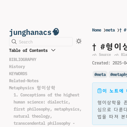
junghanacs🧠
Home
❯
meta
❯
† 
Search
† #형이
Table of Contents
ᨒ Source
ᨒ Bla
BIBLIOGRAPHY
Created:
2025-0
History
KEYWORDS
meta
metaph
Related-Notes
Metaphysics 형이상학
이 노트에
1. Conceptions of the highest
human science: dialectic,
형이상학을 존
first philosophy, metaphysics,
심으로 다룬다
natural theology,
법을 따져 본
transcendental philosophy -