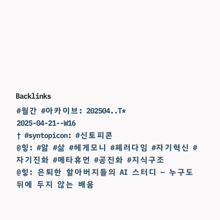
Backlinks
#월간 #아카이브: 202504..T*
2025-04-21--W16
† #syntopicon: #신토피콘
@힣: #앎 #삶 #헤게모니 #페러다임 #자기혁신 #
자기진화 #메타휴먼 #공진화 #지식구조
@힣: 은퇴한 할아버지들의 AI 스터디 — 누구도
뒤에 두지 않는 배움