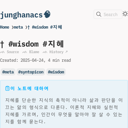
junghanacs🧠
Search
Home
❯
meta
❯
† #wisdom #지혜
† #wisdom #지혜
ᨒ Source
ᨒ Blame
ᨒ History ↗
Created:
2025-04-24
4 min read
meta
syntopicon
wisdom
이 노트에 대하여
지혜를 단순한 지식의 축적이 아니라 삶과 판단을 이
끄는 앎의 형식으로 다룬다. 이론적 지혜와 실천적
지혜를 가르며, 인간이 무엇을 알아야 잘 살 수 있는
지를 함께 묻는다.