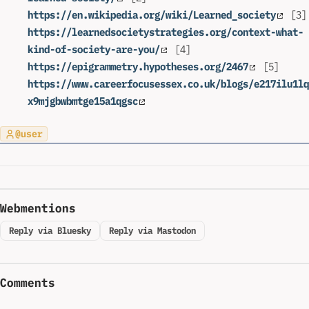
https://en.wikipedia.org/wiki/Learned_society
[3]
https://learnedsocietystrategies.org/context-what-
kind-of-society-are-you/
[4]
https://epigrammetry.hypotheses.org/2467
[5]
https://www.careerfocusessex.co.uk/blogs/e217ilu1lq
x9mjgbwbmtge15a1qgsc
@user
Webmentions
Reply via Bluesky
Reply via Mastodon
Comments