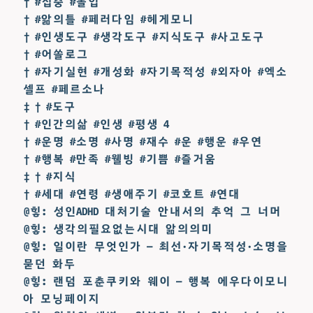
† #집중 #몰입
† #앎의틀 #페러다임 #헤게모니
† #인생도구 #생각도구 #지식도구 #사고도구
† #어쏠로그
† #자기실현 #개성화 #자기목적성 #외자아 #엑소
셀프 #페르소나
‡ † #도구
† #인간의삶 #인생 #평생 4
† #운명 #소명 #사명 #재수 #운 #행운 #우연
† #행복 #만족 #웰빙 #기쁨 #즐거움
‡ † #지식
† #세대 #연령 #생애주기 #코호트 #연대
@힣: 성인ADHD 대처기술 안내서의 추억 그 너머
@힣: 생각의필요없는시대 앎의의미
@힣: 일이란 무엇인가 — 최선·자기목적성·소명을
묻던 화두
@힣: 랜덤 포춘쿠키와 웨이 — 행복 에우다이모니
아 모닝페이지