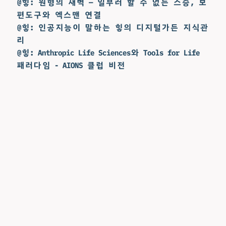
@힣: 원형의 새벽 — 일부러 할 수 없는 스승, 보
편도구와 엑스맨 연결
@힣: 인공지능이 말하는 힣의 디지털가든 지식관
리
@힣: Anthropic Life Sciences와 Tools for Life
패러다임 - AIONS 클럽 비전