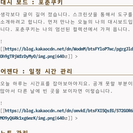
대시 보드 : 포춘쿠키
생각보다 글이 길어 졌습니다. 스크린샷을 통해서 도구를
소개하려고 합니다. 먼저 만나는 오늘의 나의 대시보드입
니다. 포춘쿠키는 나의 엄선된 컬렉션에서 가져 옵니다.
!
[[
https://blog.kakaocdn.net/dn/WodmM/btsFYloP7wc/pgrgJld
Oh9gTRjWfrDyMy0/img.png|640
]] >
어젠다 : 일정 시간 관리
오늘 하루는 시간표를 잡아보아야지요. 공개 못할 부분이
많아서 다른 날에 빈 곳을 보이자면 이렇습니다.
!
[[
https://blog.kakaocdn.net/dn/omvkE/btsFXI5QsfG/S72GOR6
MO9yQ6Rk1xg6mrK/img.png|640
]] >
노트 관리