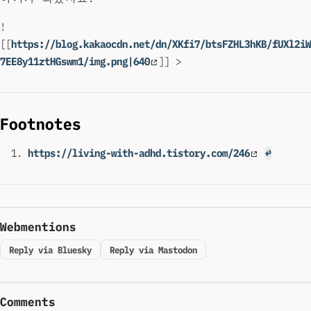
!
[[
https://blog.kakaocdn.net/dn/XKfi7/btsFZHL3hKB/fUXl2iW
7EE8y11ztHGswm1/img.png|640
]] >
Footnotes
https://living-with-adhd.tistory.com/246
↩
Webmentions
Reply via Bluesky
Reply via Mastodon
Comments