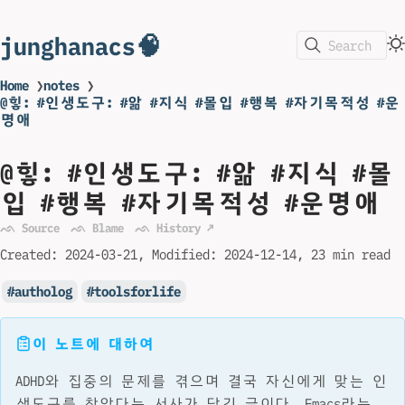
junghanacs🧠
Search
Home
❯
notes
❯
@힣: #인생도구: #앎 #지식 #몰입 #행복 #자기목적성 #운
명애
@힣: #인생도구: #앎 #지식 #몰
입 #행복 #자기목적성 #운명애
ᨒ Source
ᨒ Blame
ᨒ History ↗
Created:
2024-03-21
Modified:
2024-12-14
23 min read
autholog
toolsforlife
이 노트에 대하여
ADHD와 집중의 문제를 겪으며 결국 자신에게 맞는 인
생도구를 찾았다는 서사가 담긴 글이다. Emacs라는