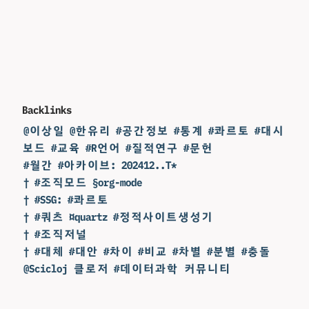
Backlinks
@이상일 @한유리 #공간정보 #통계 #콰르토 #대시
보드 #교육 #R언어 #질적연구 #문헌
#월간 #아카이브: 202412..T*
† #조직모드 §org-mode
† #SSG: #콰르토
† #쿼츠 ¤quartz #정적사이트생성기
† #조직저널
† #대체 #대안 #차이 #비교 #차별 #분별 #충돌
@Scicloj 클로저 #데이터과학 커뮤니티