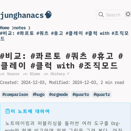
junghanacs🧠
Search
Home
❯
notes
❯
#비교: #콰르토 #쿼츠 #휴고 #클레이 #클럭 with #조직모
드
#비교: #콰르토 #쿼츠 #휴고 #
클레이 #클럭 with #조직모드
ᨒ Source
ᨒ Blame
ᨒ History ↗
Created:
2024-12-03
Modified:
2024-12-03
2 min read
comparison
hugo
orgmode
quarto
quartz
이 노트에 대하여
노트테이킹과 퍼블리싱을 둘러싼 여러 도구를 Org-
mode와 함께 비교하며 전체 그림을 그려 본다. 아직