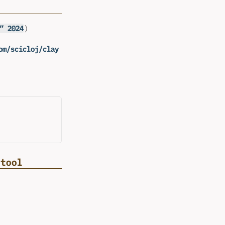
” 2024
)
om/scicloj/clay
 tool