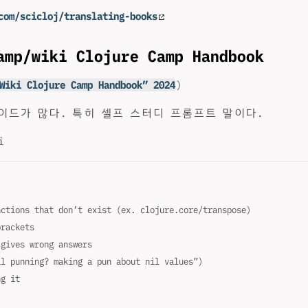
com/scicloj/translating-books
amp/wiki Clojure Camp Handbook
Wiki Clojure Camp Handbook” 2024
)
이드가 많다. 특히 셀프 스터디 프롬프트 말이다.
i
nctions that don’t exist (ex. clojure.core/transpose)
brackets
 gives wrong answers
il punning? making a pun about nil values”)
ng it