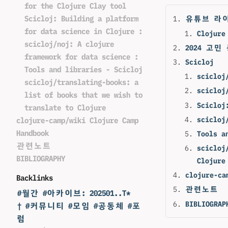
for the Clojure Clay tool
Scicloj: Building a platform
유튜브 라
for data science in Clojure :
Clojure
scicloj/noj: A clojure
2024 고민
framework for data science :
Scicloj
Tools and libraries - Scicloj
scicloj
scicloj/translating-books: a
scicloj
list of books that we wish to
Scicloj
translate to Clojure
scicloj
clojure-camp/wiki Clojure Camp
Handbook
Tools a
관련노트
scicloj
BIBLIOGRAPHY
Clojure
clojure-ca
Backlinks
관련노트
#월간 #아카이브: 202501..T*
BIBLIOGRAP
† #커뮤니티 #모임 #공동체 #포
럼