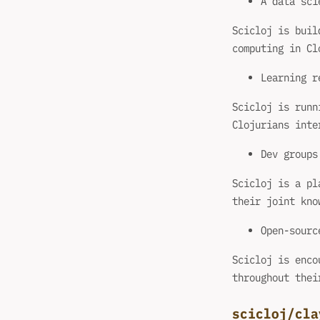
A data sci
Scicloj is buil
computing in Cl
Learning r
Scicloj is runn
Clojurians inte
Dev groups
Scicloj is a pl
their joint kno
Open-sourc
Scicloj is enco
throughout thei
scicloj/cla