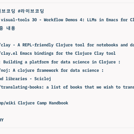
이브코딩 #라이브코딩
 visual-tools 30 - Workflow Demos 4: LLMs in Emacs for C
 중 내용
/clay - A REPL-friendly Clojure tool for notebooks and d
/clay.el Emacs bindings for the Clojure Clay tool
: Building a platform for data science in Clojure :
/noj: A clojure framework for data science :
nd libraries - Scicloj
/translating-books: a list of books that we wish to tran
mp/wiki Clojure Camp Handbook
HY