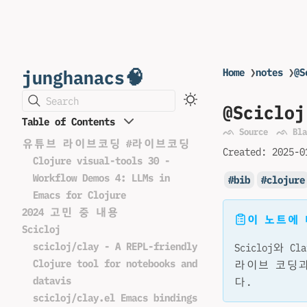
junghanacs🧠
Home
❯
notes
❯
@
Search
@Scic
Table of Contents
ᨒ Source
ᨒ Bla
유튜브 라이브코딩 #라이브코딩
Created:
2025-0
Clojure visual-tools 30 -
Workflow Demos 4: LLMs in
bib
clojure
Emacs for Clojure
2024 고민 중 내용
이 노트에
Scicloj
scicloj/clay - A REPL-friendly
Scicloj와
Clojure tool for notebooks and
라이브 코딩과
datavis
다.
scicloj/clay.el Emacs bindings