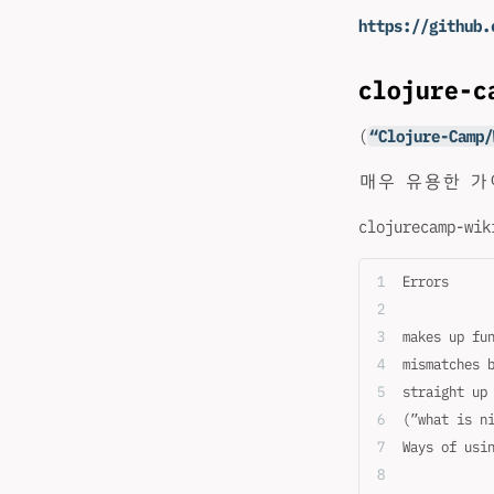
https://github.
clojure-c
(
“Clojure-Camp/
매우 유용한 가
clojurecamp-wik
Errors
makes up fu
mismatches 
straight up
(”what is n
Ways of usi