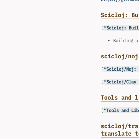
Scicloj: Bu
(
“Scicloj: Buil
Building a
scicloj/noj
(
“Scicloj/Noj: 
(
“Scicloj/Clay 
Tools and l
(
“Tools and Lib
scicloj/tra
translate t