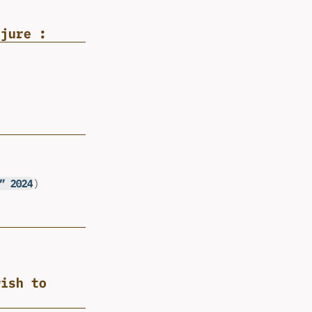
ojure :
” 2024
)
wish to