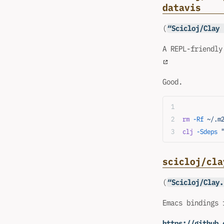
datavis
(
“Scicloj/Clay 
A REPL-friendly
Good.
rm
 -Rf
 ~/.m
clj
 -Sdeps
 
scicloj/cla
(
“Scicloj/Clay.
Emacs bindings 
https://github.