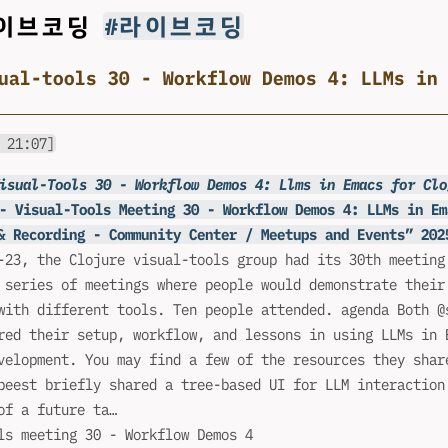
라이브코딩
#라이브코딩
ual-tools 30 - Workflow Demos 4: LLMs in
 21:07]
isual-Tools 30 - Workflow Demos 4: Llms in Emacs for Clo
- Visual-Tools Meeting 30 - Workflow Demos 4: LLMs in Em
& Recording - Community Center / Meetups and Events” 202
-23, the Clojure visual-tools group had its 30th meeting
 series of meetings where people would demonstrate their
with different tools. Ten people attended. agenda Both @
red their setup, workflow, and lessons in using LLMs in 
velopment. You may find a few of the resources they shar
beest briefly shared a tree-based UI for LLM interaction
of a future ta…
ls meeting 30 - Workflow Demos 4