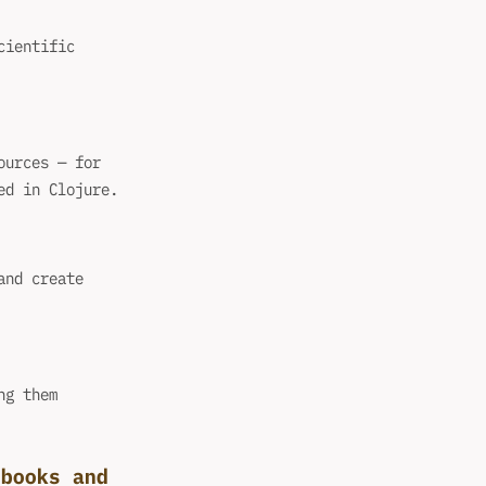
cientific
ources — for
ed in Clojure.
and create
ng them
ebooks and