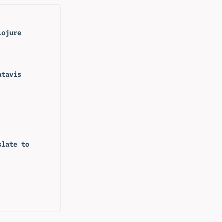
lojure
atavis
slate to