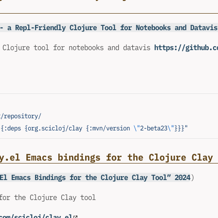
- a Repl-Friendly Clojure Tool for Notebooks and Datavis
 Clojure tool for notebooks and datavis
https://github.c
2/repository/
"{:deps {org.scicloj/clay {:mvn/version 
\"
2-beta23
\"
}}}"
y.el Emacs bindings for the Clojure Clay
El Emacs Bindings for the Clojure Clay Tool” 2024
)
for the Clojure Clay tool
com/scicloj/clay.el