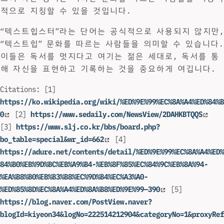
적으로 지칭할 수 있을 것입니다.
“텍스트힙스터”라는 단어는 공식적으로 사용되지 않지만,
“텍스트힙” 문화를 따르는 사람들을 의미할 수 있습니다.
이들은 독서를 멋지다고 여기는 젊은 세대로, 독서를 통
해 자신을 표현하고 기록하는 것을 중요하게 여깁니다.
Citations: [1]
https://ko.wikipedia.org/wiki/%ED%9E%99%EC%8A%A4%ED%84%B
0
[2]
https://www.sedaily.com/NewsView/2DAHKBTQQS
[3]
https://www.slj.co.kr/bbs/board.php?
bo_table=special&wr_id=662
[4]
https://adure.net/contents/detail/%ED%9E%99%EC%8A%A4%ED%
84%B0%EB%9D%BC%EB%A9%B4-%EB%8F%85%EC%84%9C%EB%8A%94-
%EA%B8%B0%EB%B3%B8%EC%9D%B4%EC%A3%A0-
%ED%85%8D%EC%8A%A4%ED%8A%B8%ED%9E%99—390
[5]
https://blog.naver.com/PostView.naver?
blogId=kiyeon34&logNo=222514212904&categoryNo=1&proxyRef