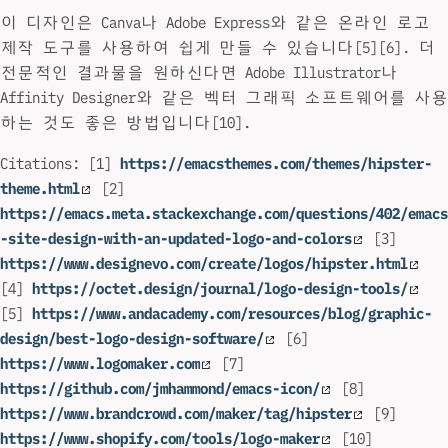
이 디자인은 Canva나 Adobe Express와 같은 온라인 로고
제작 도구를 사용하여 쉽게 만들 수 있습니다[5][6]. 더
전문적인 결과물을 원하신다면 Adobe Illustrator나
Affinity Designer와 같은 벡터 그래픽 소프트웨어를 사용
하는 것도 좋은 방법입니다[10].
Citations: [1]
https://emacsthemes.com/themes/hipster-
theme.html
[2]
https://emacs.meta.stackexchange.com/questions/402/emacs
-site-design-with-an-updated-logo-and-colors
[3]
https://www.designevo.com/create/logos/hipster.html
[4]
https://octet.design/journal/logo-design-tools/
[5]
https://www.andacademy.com/resources/blog/graphic-
design/best-logo-design-software/
[6]
https://www.logomaker.com
[7]
https://github.com/jmhammond/emacs-icon/
[8]
https://www.brandcrowd.com/maker/tag/hipster
[9]
https://www.shopify.com/tools/logo-maker
[10]