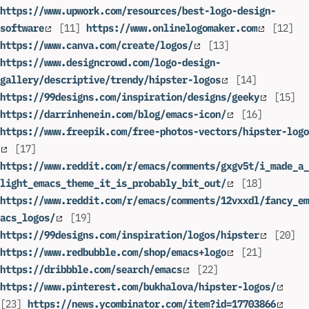
https://www.upwork.com/resources/best-logo-design-
software
[11]
https://www.onlinelogomaker.com
[12]
https://www.canva.com/create/logos/
[13]
https://www.designcrowd.com/logo-design-
gallery/descriptive/trendy/hipster-logos
[14]
https://99designs.com/inspiration/designs/geeky
[15]
https://darrinhenein.com/blog/emacs-icon/
[16]
https://www.freepik.com/free-photos-vectors/hipster-logo
[17]
https://www.reddit.com/r/emacs/comments/gxgv5t/i_made_a_
light_emacs_theme_it_is_probably_bit_out/
[18]
https://www.reddit.com/r/emacs/comments/12vxxdl/fancy_em
acs_logos/
[19]
https://99designs.com/inspiration/logos/hipster
[20]
https://www.redbubble.com/shop/emacs+logo
[21]
https://dribbble.com/search/emacs
[22]
https://www.pinterest.com/bukhalova/hipster-logos/
[23]
https://news.ycombinator.com/item?id=17703866