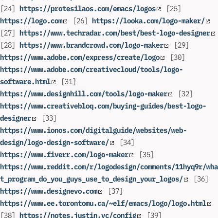
[24]
https://protesilaos.com/emacs/logos
[25]
https://logo.com
[26]
https://looka.com/logo-maker/
[27]
https://www.techradar.com/best/best-logo-designer
[28]
https://www.brandcrowd.com/logo-maker
[29]
https://www.adobe.com/express/create/logo
[30]
https://www.adobe.com/creativecloud/tools/logo-
software.html
[31]
https://www.designhill.com/tools/logo-maker
[32]
https://www.creativebloq.com/buying-guides/best-logo-
designer
[33]
https://www.ionos.com/digitalguide/websites/web-
design/logo-design-software/
[34]
https://www.fiverr.com/logo-maker
[35]
https://www.reddit.com/r/logodesign/comments/11hyq9r/wha
t_program_do_you_guys_use_to_design_your_logos/
[36]
https://www.designevo.com
[37]
https://www.ee.torontomu.ca/~elf/emacs/logo/logo.html
[38]
https://notes.justin.vc/config
[39]