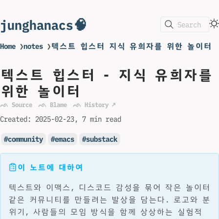
junghanacs🧠
Search
Home
❯
notes
❯
텍스트 힙스터 지식 유희자를 위한 놀이터
텍스트 힙스터 - 지식 유희자를
위한 놀이터
ᨒ Source
ᨒ Blame
ᨒ History ↗
Created:
2025-02-23
7 min read
community
emacs
substack
이 노트에 대하여
텍스트와 이맥스, 디스코드 감성을 묶어 작은 놀이터
같은 커뮤니티를 만들려는 발상을 담는다. 로고와 분
위기, 사람들의 모임 방식을 함께 상상하는 실험적