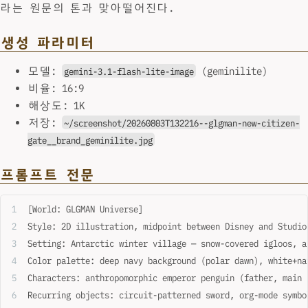
라는 원문의 톤과 맞아떨어진다.
생성 파라미터
모델:
(geminilite)
gemini-3.1-flash-lite-image
비율: 16:9
해상도: 1K
저장:
~/screenshot/20260803T132216--glgman-new-citizen-
gate__brand_geminilite.jpg
프롬프트 전문
[World: GLGMAN Universe]
Style: 2D illustration, midpoint between Disney and Studio
Setting: Antarctic winter village — snow-covered igloos, a
Color palette: deep navy background (polar dawn), white+na
Characters: anthropomorphic emperor penguin (father, main 
Recurring objects: circuit-patterned sword, org-mode symbo