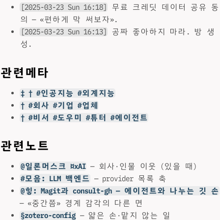
[2025-03-23 Sun 16:18]
무료 크레딧 데이터 공유 동
의 — «편하게 막 써보자».
[2025-03-23 Sun 16:13]
공짜 좋아하지 마라. 방 생
성.
관련메타
‡ † #인공지능 #외계지능
† #회사 #기업 #업체
† #비서 #도우미 #튜터 #에이전트
관련노트
@일론머스크 ¤xAI
— 회사·인물 이웃 (있을 때)
#모음: LLM 백엔드
— provider 목록 축
@힣: Magit과 consult-gh — 에이전트와 나누는 깃 손
— «중간쯤» 경계 감각의 다른 면
§zotero-config
— 얇은 손·맡지 않는 일