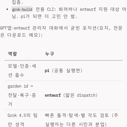
집중.
전용 CLI: 화려하나 entwurf 지원 대상 아
grok-build
님. pi가 되면 더 고민 안 함.
GPT앱·entwurf 관리자 대화에서 굳힌 포지션(요지, 전문
은 다운로드 메모):
역할
누구
모델·인증·세
pi
(공통 실행면)
션 흡수
garden id →
전달·복구·증
entwurf
(얇은 dispatch)
거
Grok 4.5의 팀
빠른 돌격·탐색·별 각도 검토 (주
안 성격
실행자는 다른 시민과 분업)