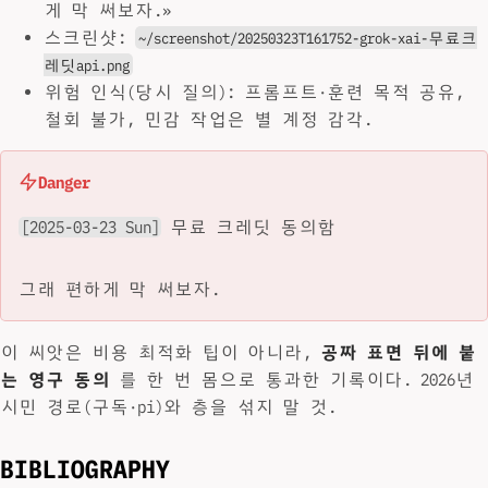
게 막 써보자.»
스크린샷:
~/screenshot/20250323T161752-grok-xai-무료크
레딧api.png
위험 인식(당시 질의): 프롬프트·훈련 목적 공유,
철회 불가, 민감 작업은 별 계정 감각.
Danger
[2025-03-23 Sun]
무료 크레딧 동의함
그래 편하게 막 써보자.
이 씨앗은 비용 최적화 팁이 아니라,
공짜 표면 뒤에 붙
는 영구 동의
를 한 번 몸으로 통과한 기록이다. 2026년
시민 경로(구독·pi)와 층을 섞지 말 것.
BIBLIOGRAPHY