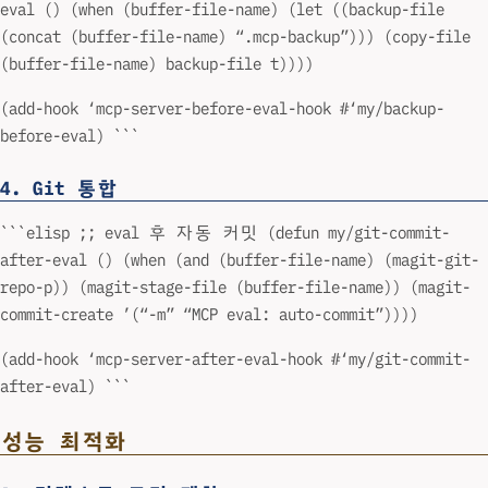
eval () (when (buffer-file-name) (let ((backup-file
(concat (buffer-file-name) “.mcp-backup”))) (copy-file
(buffer-file-name) backup-file t))))
(add-hook ‘mcp-server-before-eval-hook #‘my/backup-
before-eval) ```
4. Git 통합
```elisp ;; eval 후 자동 커밋 (defun my/git-commit-
after-eval () (when (and (buffer-file-name) (magit-git-
repo-p)) (magit-stage-file (buffer-file-name)) (magit-
commit-create ’(“-m” “MCP eval: auto-commit”))))
(add-hook ‘mcp-server-after-eval-hook #‘my/git-commit-
after-eval) ```
성능 최적화