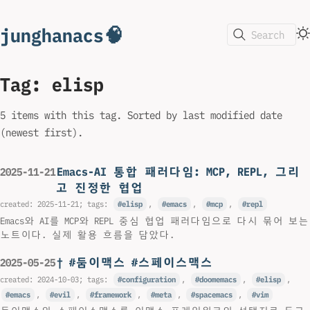
junghanacs🧠
Search
Tag: elisp
5 items with this tag. Sorted by last modified date
(newest first).
Emacs-AI 통합 패러다임: MCP, REPL, 그리
2025-11-21
고 진정한 협업
created:
2025-11-21
; tags:
elisp
,
emacs
,
mcp
,
repl
Emacs와 AI를 MCP와 REPL 중심 협업 패러다임으로 다시 묶어 보는
노트이다. 실제 활용 흐름을 담았다.
† #둠이맥스 #스페이스맥스
2025-05-25
created:
2024-10-03
; tags:
configuration
,
doomemacs
,
elisp
,
emacs
,
evil
,
framework
,
meta
,
spacemacs
,
vim