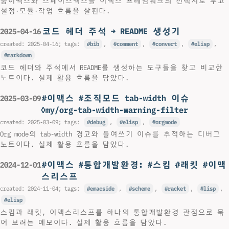
둠이맥스와 스페이스맥스를 이맥스 프레임워크의 선택지로 두고
설정·모듈·작업 흐름을 살핀다.
코드 헤더 주석 → README 생성기
2025-04-16
created:
2025-04-16
; tags:
bib
,
comment
,
convert
,
elisp
,
markdown
코드 헤더와 주석에서 README를 생성하는 도구들을 찾고 비교한
노트이다. 실제 활용 흐름을 담았다.
#이맥스 #조직모드 tab-width 이슈
2025-03-09
◊my/org-tab-width-warning-filter
created:
2025-03-09
; tags:
debug
,
elisp
,
orgmode
Org mode의 tab-width 경고와 들여쓰기 이슈를 추적하는 디버그
노트이다. 실제 활용 흐름을 담았다.
#이맥스 #통합개발환경: #스킴 #래킷 #이맥
2024-12-01
스리스프
created:
2024-11-04
; tags:
emacside
,
scheme
,
racket
,
lisp
,
elisp
스킴과 래킷, 이맥스리스프를 하나의 통합개발환경 관점으로 묶
어 보려는 메모이다. 실제 활용 흐름을 담았다.