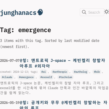
junghanacs🧠
Search
Tag: emergence
3 items with this tag. Sorted by last modified date
(newest first).
@힣: 앤트로픽 J-space — 케빈켈리 창발자
2026-07-07
아루프 #외자아
created:
2024-12-13
; tags:
ai
,
anthropic
,
autholog
,
bib
,
claude
,
emergence
,
exoself
,
technium
앤트로픽의 J-space 논문, 케빈켈리의 창발 자아 루프, 그리고
exoself를 한 시간축에 묶어 Claude 안쪽과 인간 바깥쪽의 작업공
간을 함께 읽는다.
@힣: 공개키와 무무 @케빈켈리 창발하는 자
2026-05-19
아의 루프