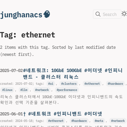
junghanacs🧠
Search
Tag: ethernet
2 items with this tag. Sorted by last modified date
(newest first).
#네트워크: 10GbE 100GbE #이더넷 #인피니
2025-07-02
밴드 - 클러스터 리눅스
created:
2025-07-02
; tags:
ai
,
clusters
,
ethernet
,
hardware
,
linux
,
llm
,
network
,
performance
리눅스 클러스터에서 10GbE·100GbE 이더넷과 인피니밴드의 속도
확인과 선택 기준을 살펴본다.
† #네트워크 #인피니밴드 #이더넷
2025-06-01
created:
2024-05-18
; tags:
ethernet
,
hardware
,
meta
,
network