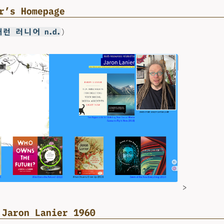
r’s Homepage
런 러니어 n.d.
)
>
ron Lanier 1960