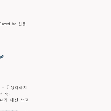
slated by 신동
p?
— 『생각하지
 축.
 AI가 대신 쓰고