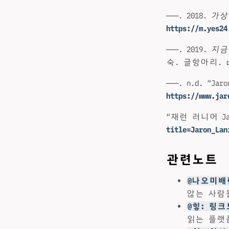
———. 2018.
가상
https://m.yes24
———. 2019.
지금
숙. 글항아리.
———. n.d. “Jaro
https://www.jar
“재런 러니어 Jaro
title=Jaron_Lan
관련노트
@나오미배런
않는 사람
@힣: 링
읽는 플랫