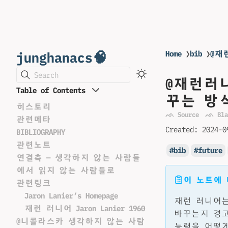
junghanacs🧠
Home
❯
bib
❯
@재
Search
@재런러
Table of Contents
꾸는 방
히스토리
ᨒ Source
ᨒ Bla
관련메타
Created:
2024-0
BIBLIOGRAPHY
관련노트
bib
future
연결축 — 생각하지 않는 사람들
에서 읽지 않는 사람들로
이 노트에
관련링크
Jaron Lanier’s Homepage
재런 러니어는
재런 러니어 Jaron Lanier 1960
바꾸는지 경고
@니콜라스카 생각하지 않는 사람
능력을 어떻게