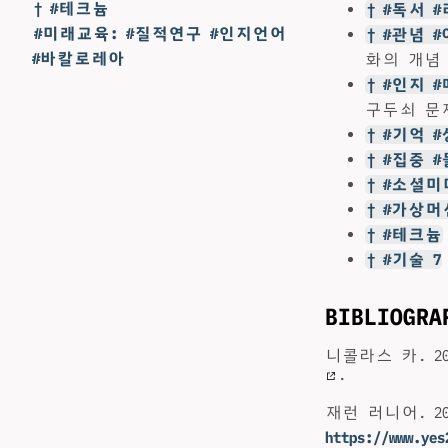
† #테크늄
† #독서 
#미래교육: #질적연구 #인지언어
† #관념 
#바칼로레아
화의 개념
† #인지 
구두쇠 문
† #기억 
† #집중 
† #소셜
† #가상
† #테크늄
† #기술 7
BIBLIOGRA
니콜라스 카. 20
.
재런 러니어. 20
https://www.yes