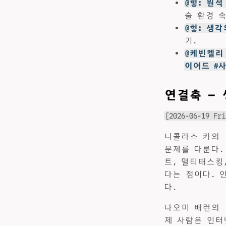
@힣: 원석
술 환경 
@힣: 생
기.
@케빈켈리 
이어드 #
연결축 —
[2026-06-19 Fri
니콜라스 카의 
문제를 다룬다.
트, 멀티태스킹
다는 점이다. 
다.
나오미 배런의 
제 사람은 인터