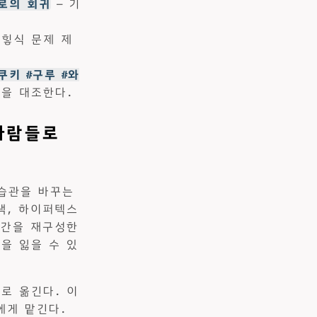
으로의 회귀
— 기
 힣식 문제 제
춘쿠키 #구루 #와
을 대조한다.
사람들로
습관을 바꾸는
색, 하이퍼텍스
시간을 재구성한
을 잃을 수 있
로 옮긴다. 이
에게 맡긴다.