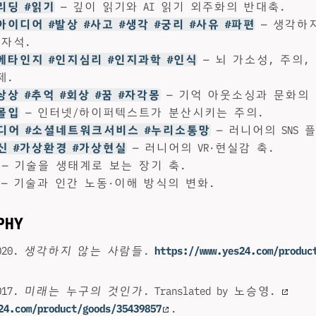
#리딩 #읽기
— 깊이 읽기와 AI 읽기 외주화의 반대축.
#아이디어 #발상 #사고 #생각 #궁리 #사유 #파편
— 생각하
 자석.
#메타인지 #인지심리 #인지과학 #인식
— 뇌 가소성, 주의,
제.
#상상 #추억 #회상 #꿈 #자각몽
— 기억 아웃소싱과 문화의 
#몰입
— 인터넷/하이퍼텍스트가 분산시키는 주의.
미디어 #소셜네트워크서비스 #누리소통망
— 러니어의 SNS 
머신 #가상환경 #가상현실
— 러니어의 VR·현실감 축.
— 기술을 생태계로 보는 장기 축.
— 기술과 인간 노동·이해 방식의 변화.
PHY
20.
생각하지 않는 사람들
.
https://www.yes24.com/produc
17.
미래는 누구의 것인가
. Translated by 노승영.
24.com/product/goods/35439857
.