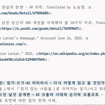
 현실의 탄생 - VR 과학
. Translated by 노승영.
.com/Goods/Detail/67505485
.
 당장 당신의 SNS 계정을 삭제해야 할 10가지 이유
. Tran
https://m.yes24.com/goods/detail/76959847
.
n Lanier’s Homepage.” Accessed June 16, 2025.
onlanier.com/
.
n Lanier.” 2025.
https://en.wikipedia.org/w/index.ph
ier&#38;oldid=1294847569
.
: 읽기·쓰기·AI 리터러시 — 다시 어떻게 읽고 쓸 것인가
들』에서 『읽지 않는 사람들』로 이어지는 읽기/사고 퇴화
크드인 날것 공개면 — AI 크롤러 시대의 손가락 프롬프트
—
폼 표면에 대한 힣의 현재 사례.