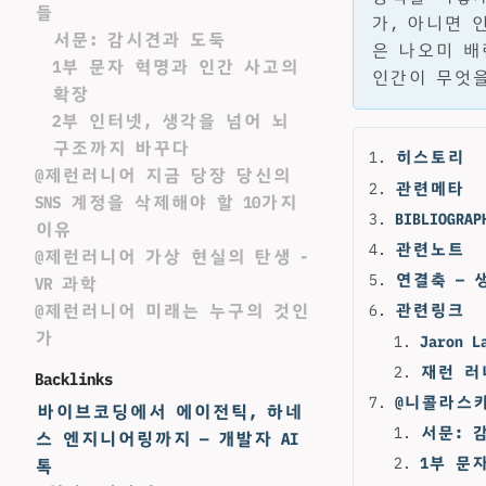
들
가, 아니면 
서문: 감시견과 도둑
은 나오미 배
1부 문자 혁명과 인간 사고의
인간이 무엇을
확장
2부 인터넷, 생각을 넘어 뇌
구조까지 바꾸다
히스토리
@제런러니어 지금 당장 당신의
관련메타
SNS 계정을 삭제해야 할 10가지
BIBLIOGRAP
이유
관련노트
@제런러니어 가상 현실의 탄생 -
연결축 — 
VR 과학
@제런러니어 미래는 누구의 것인
관련링크
가
Jaron L
재런 러니어
Backlinks
@니콜라스
바이브코딩에서 에이전틱, 하네
서문: 
스 엔지니어링까지 — 개발자 AI
1부 문
톡