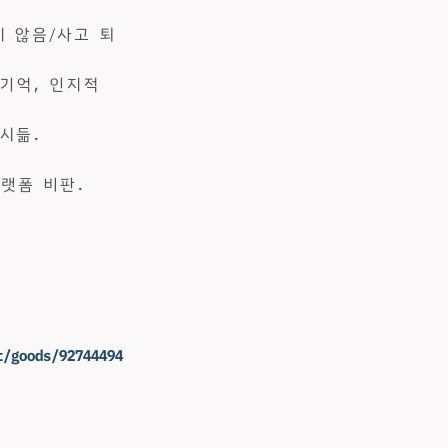
지 않음/사고 퇴
 기억, 인지적
시듦.
플랫폼 비판.
t/goods/92744494