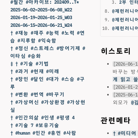
#월간 #아카이브: 202409..T*
2부 인
2025-06-02~2025-06-08_W22
@제런러니어
2026-01-19~2026-01-25_W03
@제런러니어
2026-06-15~2026-06-21_W24
@제런러니
† #재능 #재주 #능력 #노력 #연
습 #지루함 #익숙함
† #정신 #스트레스 #방어기제 #
히스토리
이타심 #승화
‡ † #기술 #기법
[2026-06-1
† #과거 #현재 #미래
바꾸는 방
† #장인 #달인 #대가 #스승 #구
게 읽고 
루
[2026-01-2
† #변환 #번역 #바꾸기
[2025-06-1
† #가상머신 #가상환경 #가상현
외모가
@
실
† #인간의삶 #인생 #평생 4
관련메타
† #기술 7 #보유기술
† #human #인간 #휴먼 #사람
† #미디어