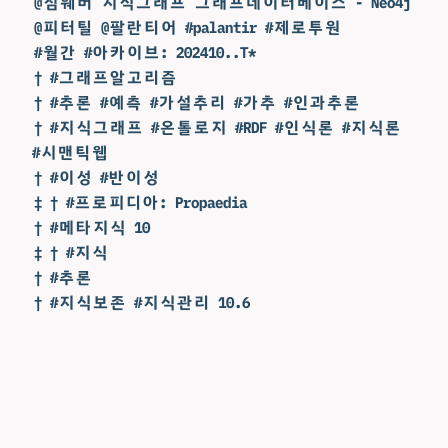
@짐웨버 지식그래프 그래프데이터베이스 - Neo4j
@피터틸 @팔란티어 #palantir #제로투원
#월간 #아카이브: 202410..T*
† #그래프알고리즘
† #추론 #예측 #가설추리 #가추 #인과추론
† #지식그래프 #온톨로지 #RDF #인식론 #지식론
#시맨틱웹
† #이성 #반이성
‡ † #프로피디아: Propaedia
† #메타지식 10
‡ † #지식
† #추론
† #지식보존 #지식관리 10.6