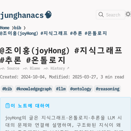
junghanacs🧠
Search
Home
❯
bib
❯
@조이홍(joyHong) #지식그래프 #추론 #온톨로지
@조이홍(joyHong) #지식그래프
#추론 #온톨로지
ᨒ Source
ᨒ Blame
ᨒ History ↗
Created:
2024-10-04
Modified:
2025-03-27
3 min read
bib
knowledgegraph
llm
ontology
reasoning
이 노트에 대하여
joyHong의 글은 지식그래프·온톨로지·추론을 LLM 시
대의 문제와 연결해 설명하며, 구조화된 지식이 왜