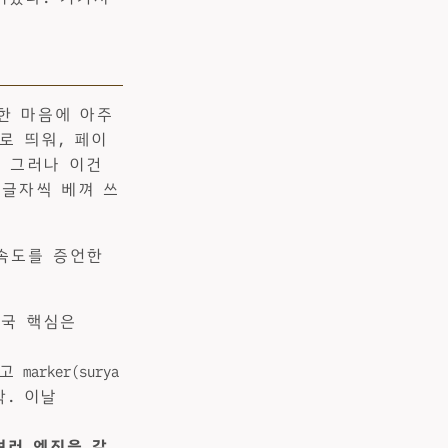
답한 마음에 아주
렬로 띄워, 페이
. 그러나 이건
 글자씩 베껴 쓰
 속도를 증언한
“결국 핵심은
arker(surya
. 이날
여러 엔진을 같