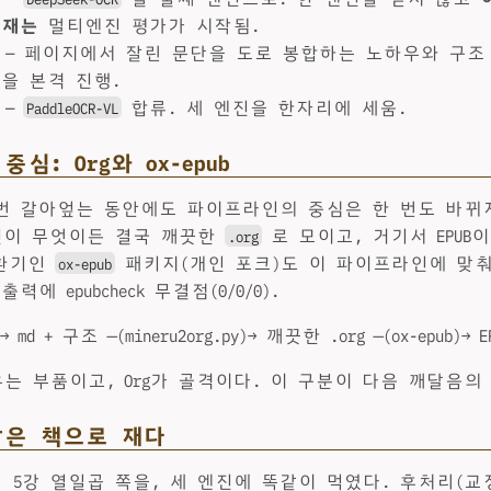
 재는
멀티엔진 평가가 시작됨.
— 페이지에서 잘린 문단을 도로 봉합하는 노하우와 구조
을 본격 진행.
—
합류. 세 엔진을 한자리에 세움.
PaddleOCR-VL
심: Org와 ox-epub
세 번 갈아엎는 동안에도 파이프라인의 중심은 한 번도 바뀌
진이 무엇이든 결국 깨끗한
로 모이고, 거기서 EPUB
.org
 변환기인
패키지(개인 포크)도 이 파이프라인에 맞춰
ox-epub
출력에 epubcheck 무결점(0/0/0).
U)→ md + 구조 ─(mineru2org.py)→ 깨끗한 .org ─(ox-epub)→ E
는 부품이고, Org가 골격이다. 이 구분이 다음 깨달음의
같은 책으로 재다
 5강 열일곱 쪽을, 세 엔진에 똑같이 먹였다. 후처리(교