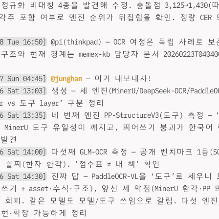
정규화 비대칭 4종을 발견해 수정. 충돌점 3,125→1,430
0), 각주 포함 여부로 엔진 순위가 뒤집힘을 확인. 정량 CER
8 Tue 16:50]
@pi(thinkpad) — OCR 여정은 독립 사례로
조와 현재 경계는 memex-kb 담당자 문서 20260223T040
7 Sun 04:45]
@junghan
— 이거 내보내자!
6 Sat 13:03]
생성 — 세 엔진(MinerU/DeepSeek-OCR/Paddle
er vs 도구 layer’ 구분 정리
6 Sat 13:35]
네 번째 엔진 PP-StructureV3(도구) 측정 —
 MinerU 도구 유일성이 깨지고, 띄어쓰기 붕괴가 한국어 린
 발견
6 Sat 14:00]
다섯째 GLM-OCR 측정 — 공개 벤치마크 1등(S
꼴찌(한자 환각). ‘점수표 ≠ 내 책’ 확인
6 Sat 14:30]
진짜 답 — PaddleOCR-VL을 ‘도구’로 세우
기 + asset·수식·구조), 앞선 세 약점(MinerU 환각·PP 
시 회피. 같은 모델도 모델/도구 쓰임으로 갈림. 다섯 엔
재현·확장 가능하게 정리