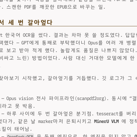
 스캔한 PDF를 깨끗한 EPUB으로 바꾸는 일.
서 세 번 갈아엎다
ract 한국어 OCR을 썼다. 결과는 차마 못 쓸 정도였다. 답
했다 — GPT에게 통째로 부탁했더니 Opus를 여러 개 병
로 보고 받아 적게 했다. 놀랍게도 품질은 나쁘지 않았다
비싸고 느린) 방법이었다. 사람 대신 거대한 모델에게 한
.
찾아보기 시작했고, 갈아엎기를 거듭했다. 깃 로그가 그
— Opus vision 전사 파이프라인(scanpdf2org). 동시에 
B”이라고 못 박음.
— 하루 사이에 두 번 갈아엎은 분기점. tesseract를 버리고 m
들였다가, 같은 날 marker마저 은퇴시키고
MinerU VLM
에 정착
킬이 태어남.
—
을 둘째 엔진으로. 한 엔진을 믿지 않고
DeepSeek-OCR