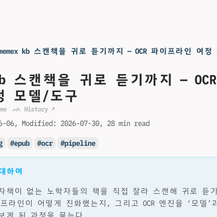
§memex kb 스캔책을 귀로 듣기까지 — OCR 파이프라인 여정
x-kb 스캔책을 귀로 듣기까지 — OC
정 모델/도구
me
ᨒ History ↗
6-06
Modified:
2026-07-30
28 min read
g
epub
ocr
pipeline
 대하여
자책이 없는 노학자들의 책을 직접 잘라 스캔해 귀로 듣
 파이프라인이 어떻게 진화했는지, 그리고 OCR 엔진을 ‘모델’과
보게 된 과정을 묶는다.