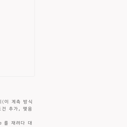
시(이 계측 방식
현 조건 추가, 맺음
tage 를 재려다 대