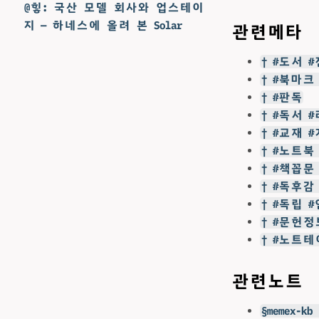
@힣: 국산 모델 회사와 업스테이
지 — 하네스에 올려 본 Solar
관련메타
† #도서 
† #북마크
† #판독
† #독서 
† #교재 
† #노트북
† #책꼽문
† #독후감
† #독립 
† #문헌정
† #노트테
관련노트
§memex