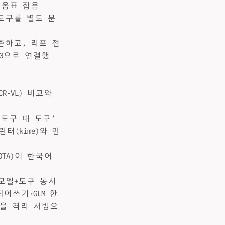
(따옴표 잡음
 도구를 별도 분
 보존하고, 리포 전
400으로 연결했
OCR-VL) 비교와
 ‘도구 대 도구’
터(kime)와 만
OTA)이 한국어
니 모델+도구 동시
띄어쓰기·GLM 한
진을 격리 서빙으