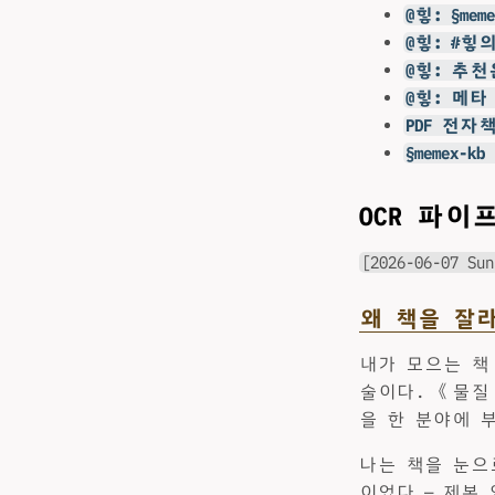
@힣: §m
@힣: #
@힣: 추
@힣: 메
PDF 전자
§memex
OCR 파
[2026-06-07 Sun
왜 책을 잘
내가 모으는 책
술이다. 《물질
을 한 분야에 
나는 책을 눈으
이었다 — 제본