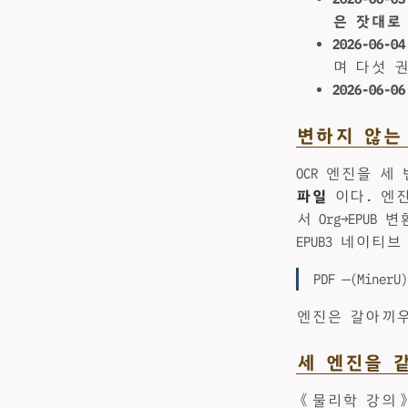
은 잣대로
2026-06-04
며 다섯 권
2026-06-06
변하지 않는 중
OCR 엔진을 
파일
이다. 엔
서 Org→EPUB
EPUB3 네이티브 
PDF ─(Miner
엔진은 갈아끼우
세 엔진을 
《물리학 강의》