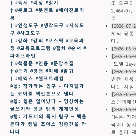
† #독서 #리딩 #읽기
조 도구의 
† #봇로그 #봇멘트 #에이전트기
1,464→
록
리
† #인생도구 #생각도구 #지식도
[2026-07-2
구 #사고도구
체의 공통 구
† #강좌 #강의 #코스웍 #교육과
다.
정 #교육프로그램 #절차 #순서 #
[2026-06-0
파이프라인
[2026-06-0
† #책꼽문 #인용 #문장수집
‘모델 lay
† #듣기 #경청 #이해 #말귀
[2026-06-0
† #메멕스 #셀프트레킹
빈칸 채움.
@힣: 작가라는 입구 — 디지털가
나는 지점
든 코어를 책판본으로 낸다
[2026-06-0
@힣: 힣은 일어났다 — 명상하는
스캔책에선 
글쓰기와 평균 밖의 개개인성
[2026-06-0
@힣: 가드너의 독서 탐구 — 책을
(본문·띄어쓰
듣다가 캠벨 조이스 김종건을 만
국어) 동
나다
로 올려 