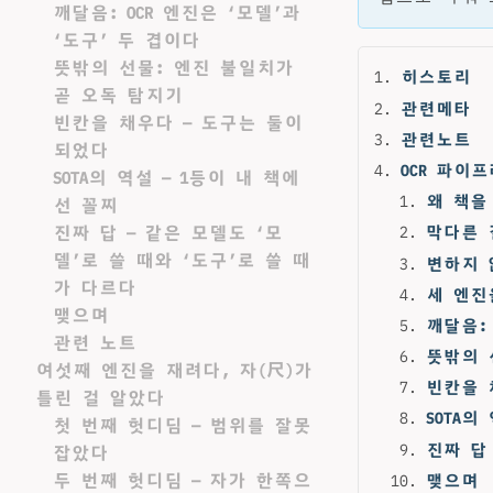
깨달음: OCR 엔진은 ‘모델’과
‘도구’ 두 겹이다
뜻밖의 선물: 엔진 불일치가
히스토리
곧 오독 탐지기
관련메타
빈칸을 채우다 — 도구는 둘이
관련노트
되었다
OCR 파이
SOTA의 역설 — 1등이 내 책에
왜 책을
선 꼴찌
진짜 답 — 같은 모델도 ‘모
막다른 
델’로 쓸 때와 ‘도구’로 쓸 때
변하지 않
가 다르다
세 엔진
맺으며
깨달음: 
관련 노트
뜻밖의 
여섯째 엔진을 재려다, 자(尺)가
빈칸을 
틀린 걸 알았다
SOTA의
첫 번째 헛디딤 — 범위를 잘못
진짜 답
잡았다
두 번째 헛디딤 — 자가 한쪽으
맺으며