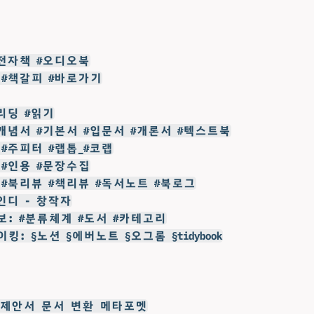
#전자책 #오디오북
 #책갈피 #바로가기
#리딩 #읽기
#개념서 #기본서 #입문서 #개론서 #텍스트북
 #주피터 #랩톱_#코랩
 #인용 #문장수집
 #북리뷰 #책리뷰 #독서노트 #북로그
#인디 - 창작자
보: #분류체계 #도서 #카테고리
이킹: §노션 §에버노트 §오그롬 §tidybook
-kb 제안서 문서 변환 메타포멧