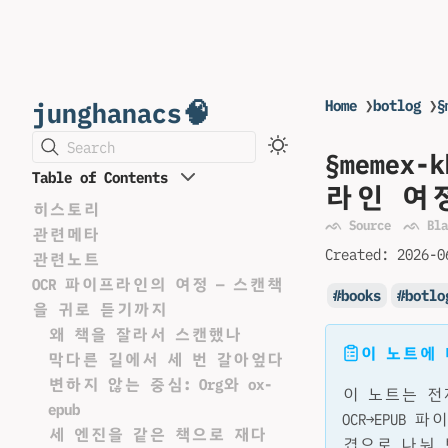
junghanacs🧠
Home
❯
botlog
❯
Search
§meme
Table of Contents
라인 여
히스토리
ᨒ Source
ᨒ Bla
관련메타
Created:
2026-0
관련노트
OCR 파이프라인의 여정 — 스캔책
books
botlo
을 귀로 듣기까지
왜 책을 잘라서 스캔했나
이 노트에
막다른 길에서 세 번 갈아엎다
변하지 않는 중심: Org와 ox-
이 노트는 전
epub
OCR→EPUB
세 엔진을 같은 책으로 재다
겹으로 나눠 