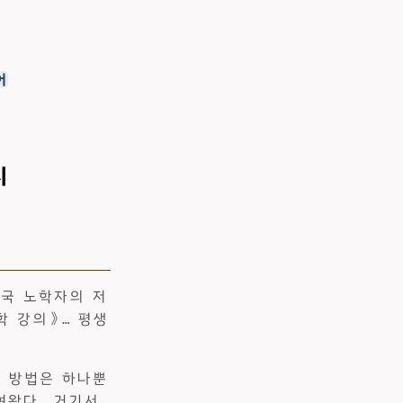
어
지
한국 노학자의 저
학 강의》… 평생
.
. 방법은 하나뿐
여왔다. 거기서