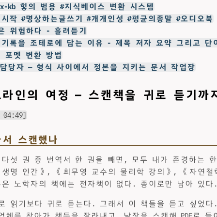
emex-kb 힣의 범용 #지식베이스 변환 시스템
힣의시작 #명상하는글쓰기 #개개인성 #평균의종말 #오디오북
천은 위험하다 - 흘려듣기
타 기록을 조테로에 담는 이유 - 제목 저자 요약 그리고 단
책 포멧 변환 방법
-kb 담당자 — 형식 사이에서 정본을 지키는 문서 작업장
이프라인의 여정 — 스캔책을 귀로 듣기까
 04:49]
라서 스캔했나
 다섯 권 중 번역서 한 권을 빼면, 모두 내가 존경하는 
 생명 인간》, 《최무영 교수의 물리학 강의》, 《자연철
부은 노학자의 책에는 전자책이 없다. 종이로만 남아 있다
로 읽기보다 귀로 듣는다. 그래서 이 책들을 듣고 싶었다
 업체를 찾아가 책등을 잘라내고, 낱장을 스캔해 PDF로 들