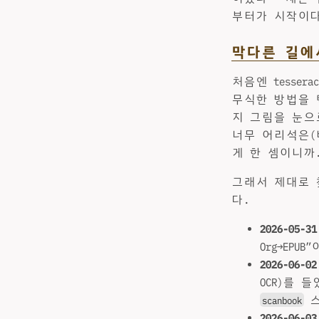
부터가 시작이다.
막다른 길에
처음엔 tesse
무식한 방법을 택
지 그림을 눈으
너무 어리석은(
게 한 셈이니까
그래서 제대로 
다.
2026-05-31
Org→EPU
2026-06-02
OCR)를 
스
scanbook
2026-06-03