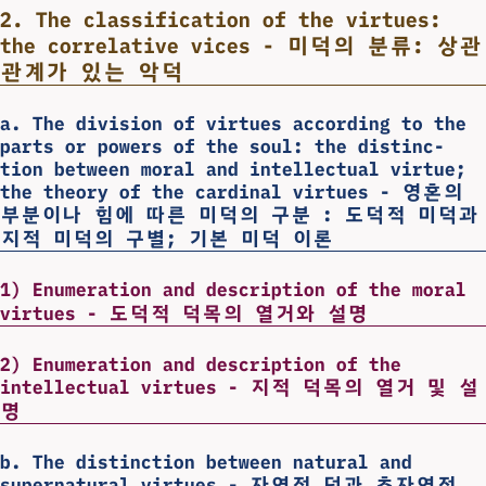
2. The classification of the virtues:
the correlative vices - 미덕의 분류: 상관
관계가 있는 악덕
a. The division of virtues according to the
parts or powers of the soul: the distinc-
tion between moral and intellectual virtue;
the theory of the cardinal virtues - 영혼의
부분이나 힘에 따른 미덕의 구분 : 도덕적 미덕과
지적 미덕의 구별; 기본 미덕 이론
1) Enumeration and description of the moral
virtues - 도덕적 덕목의 열거와 설명
2) Enumeration and description of the
intellectual virtues - 지적 덕목의 열거 및 설
명
b. The distinction between natural and
supernatural virtues - 자연적 덕과 초자연적