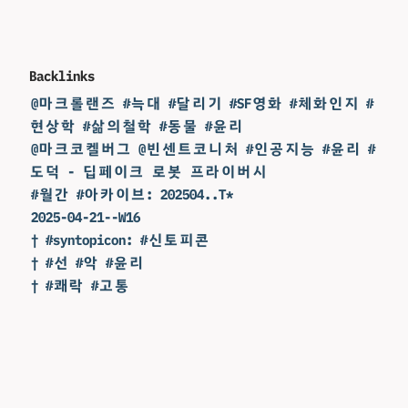
Backlinks
@마크롤랜즈 #늑대 #달리기 #SF영화 #체화인지 #
현상학 #삶의철학 #동물 #윤리
@마크코켈버그 @빈센트코니처 #인공지능 #윤리 #
도덕 - 딥페이크 로봇 프라이버시
#월간 #아카이브: 202504..T*
2025-04-21--W16
† #syntopicon: #신토피콘
† #선 #악 #윤리
† #쾌락 #고통