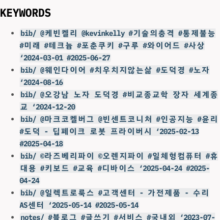
KEYWORDS
bib/ @케빈켈리 @kevinkelly #기술의충격 #통제불능
#미래 #테크늄 #포춘쿠키 #구루 #와이어드 #사상
‘2024-03-01 #2025-06-27
bib/ @웨인다이어 #치우치지않는삶 #도덕경 #노자
‘2024-08-16
bib/ @오강남 노자 도덕경 #비교종교학 장자 세계종
교 ‘2024-12-20
bib/ @마크코켈버그 @빈센트코니처 #인공지능 #윤리
#도덕 - 딥페이크 로봇 프라이버시 ‘2025-02-13
#2025-04-18
bib/ ©라즈베리파이 ©오렌지파이 #일체형컴퓨터 #휴
대용 #키보드 #교육 #디바이스 ‘2025-04-24 #2025-
04-24
bib/ @일렉트로룩스 #고객센터 - 가전제품 - 수리
AS센터 ‘2025-05-14 #2025-05-14
notes/ #블로그 #글쓰기 #서비스 #국내외 ‘2023-07-