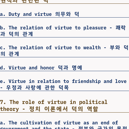
a. Duty and virtue 의무와 덕
b. The relation of virtue to pleasure - 쾌락
과 덕의 관계
c. The relation of virtue to wealth - 부와 덕
의 관계
d. Virtue and honor 덕과 명예
e. Virtue in relation to friendship and love
- 우정과 사랑에 관한 덕목
7. The role of virtue in political
theory - 정치 이론에서 덕의 역할
a. The cultivation of virtue as an end of
government and the state - 정부와 국가의 목적