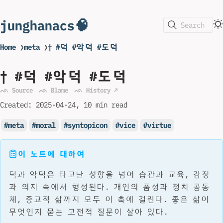
junghanacs🧠
Search
Home
❯
meta
❯
† #덕 #악덕 #도덕
† #덕 #악덕 #도덕
ᨒ Source
ᨒ Blame
ᨒ History ↗
Created:
2025-04-24
10 min read
meta
moral
syntopicon
vice
virtue
이 노트에 대하여
덕과 악덕은 타고난 성향을 넘어 습관과 교육, 감정
과 의지 속에서 형성된다. 개인의 품성과 정치 공동
체, 종교적 삶까지 모두 이 축에 걸린다. 좋은 삶이
무엇인지 묻는 고전적 질문이 살아 있다.