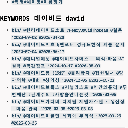
#작명#네이밍#이름짓기
KEYWORDS 데이비드 david
bib/ @헨리데이비드소로 @HenryDavidThoreau #월든
‘2023-09-02 #2026-04-20
bib/ @데이비드머츠 @벤포터 정규표현식 퍼즐 문제
‘2024-07-04 #2025-06-17
bib/ @대니얼데닛 @데이비드차머스 — 의식·마음·AI
철학 #직관펌프 ‘2024-10-17 #2026-08-03
bib/ @데이비드봄 (1917) #물리학자 #접힌질서 #양
자역학 #대화 #창의성 ‘2024-12-06 #2025-05-22
bib/ @데이비드브룩스 #저널리스트 #인간의품격 #두
번째산 #관계주의 #사람을안다는것 ‘2025-01-05
bib/ @데이비드카다비 디지털 제텔카스텐 - 생산성
- 마음 관리 ‘2025-03-08 #2025-03-08
bib/ @데이비드이글먼 뇌과학 무의식 ‘2025-03-25
#2025-03-25