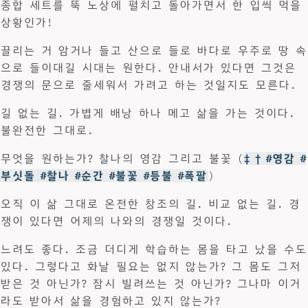
종합 세트를 뚝 노상에 펼치고 돌아가면서 한 입씩 먹을
상황인가!
끌리는 거 암거나 들고 산으로 들로 바다로 우주로 땅 속
으로 들이대길 시대는 원한다. 안내서가 있다면 그것은
경쟁의 문으로 줄세워서 가려고 하는 것일지도 모른다.
길 없는 길. 가볍게 배낭 하나 메고 삶을 가는 것이다.
불완전한 그대로.
무엇을 원하는가? 찰나의 영감 그리고 불꽃 (
‡ † #영감 #
부싯돌 #찰나 #순간 #불꽃 #등불 #폭팔
)
오직 이 삶 그대로 온전한 창조의 길. 비교 없는 길. 경
쟁이 있다면 어제의 나와의 경쟁일 것이다.
느려도 좋다. 조금 더디게 학습하는 몸을 타고 났을 수도
있다. 그렇다고 화날 필요는 없지 않는가? 그 몸도 그저
받은 것 아닌가? 잠시 빌려쓰는 것 아닌가? 그나마 이거
라도 받아서 삶을 경험하고 있지 않는가?