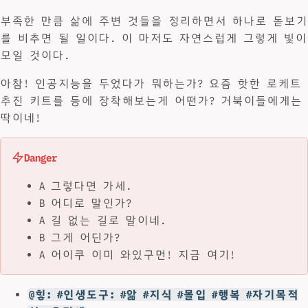
부족한 만큼 삶에 주변 것들을 정리하면서 하나로 돋보기
를 비추면 될 일이다. 이 마저도 자연스럽게 그렇게 빛이
모일 것이다.
아참! 인공지능을 두었다가 뭐하는가? 요즘 핫한 로케트
추진 키트를 등에 장착해보는게 어떤가? 거북이들에게는
딱이네!
Danger
A 그렇다면 가세.
B 어디로 말인가?
A 길 없는 길로 말이네.
B 그게 어딘가?
A 어이쿠 이미 와있구먼! 지금 여기!
@힣: #인생도구: #앎 #지식 #몰입 #행복 #자기목적