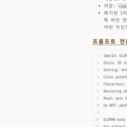
저장:
~/sc
폐기된 1
쪽 하단 밧
어떤 각인
프롬프트 전
[World: GLG
Style: 2D i
Setting: An
Color palet
Characters:
Recurring o
Mood: epic 
Do NOT: pho
GLGMAN body
Fox subject