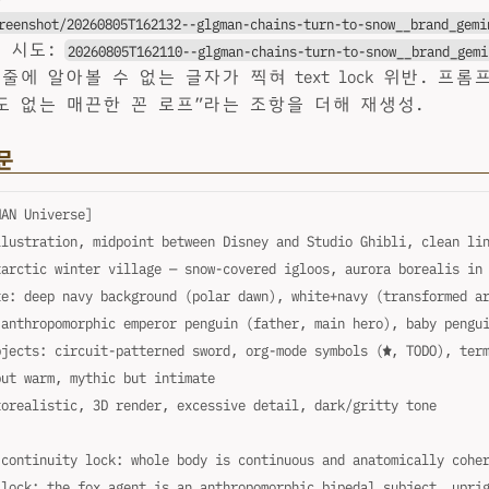
reenshot/20260805T162132--glgman-chains-turn-to-snow__brand_gemi
차 시도:
20260805T162110--glgman-chains-turn-to-snow__brand_gemi
줄에 알아볼 수 없는 글자가 찍혀 text lock 위반. 프
도 없는 매끈한 꼰 로프”라는 조항을 더해 재생성.
문
MAN Universe]
llustration, midpoint between Disney and Studio Ghibli, clean li
tarctic winter village — snow-covered igloos, aurora borealis in
te: deep navy background (polar dawn), white+navy (transformed a
 anthropomorphic emperor penguin (father, main hero), baby pengu
bjects: circuit-patterned sword, org-mode symbols (★, TODO), ter
but warm, mythic but intimate
torealistic, 3D render, excessive detail, dark/gritty tone
 continuity lock: whole body is continuous and anatomically cohe
 lock: the fox agent is an anthropomorphic bipedal subject, upri