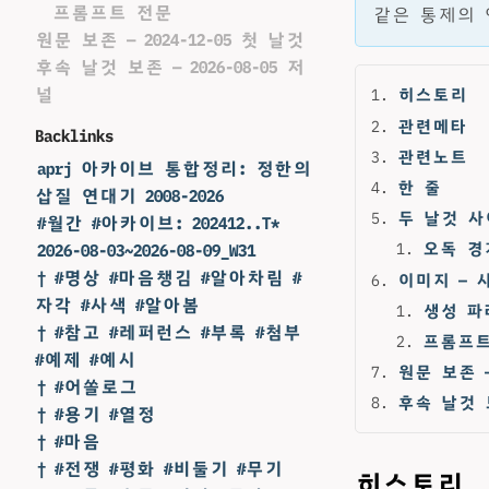
프롬프트 전문
같은 통제의 
원문 보존 — 2024-12-05 첫 날것
후속 날것 보존 — 2026-08-05 저
널
히스토리
관련메타
Backlinks
관련노트
aprj 아카이브 통합정리: 정한의
한 줄
삽질 연대기 2008-2026
두 날것 사
#월간 #아카이브: 202412..T*
오독 경
2026-08-03~2026-08-09_W31
† #명상 #마음챙김 #알아차림 #
이미지 — 
자각 #사색 #알아봄
생성 파
† #참고 #레퍼런스 #부록 #첨부
프롬프트
#예제 #예시
원문 보존 — 
† #어쏠로그
후속 날것 보
† #용기 #열정
† #마음
† #전쟁 #평화 #비둘기 #무기
히스토리