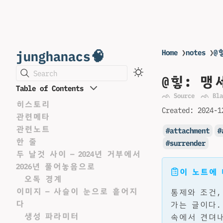
junghanacs🧠
Home
❯
notes
❯
@
Search
@힣: 맹
Table of Contents
ᨒ Source
ᨒ Bla
히스토리
Created:
2024-1
관련메타
관련노트
attachment
한 줄
surrender
두 날것 사이 — 2024년 거부에서
2026년 풀어놓음으로
이 노트에
오독 경계
이미지 — 사슬이 눈으로 흩어지
통제와 조건,
다
가는 글이다. 2
생성 파라미터
속에서 견뎌내