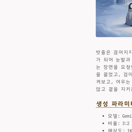
밧줄은 끊어지지
가 되어 눈발과
는 장면을 요청
을 꿇었고, 검
켜보고, 여우는
않고 곁을 지키
생성 파라미
모델: Gemin
비율: 3:2
해상도: 1K