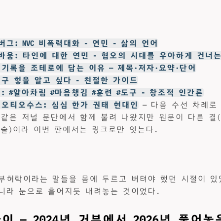
그: NVC 비폭력대화 - 연민 - 삶의 언어
바움: 타인에 대한 연민 - 혐오의 시대를 우아하게 건너는
타 기록을 조테로에 담는 이유 — 제목·저자·요약·단어
친구 힣을 알고 싶다 - 친절한 가이드
성: #알아차림 #마음챙김 #훈련 #도구 - 창조적 인간론
호모오티오수스: 심심 한가 권태 현대인
— 다음 수선 차례로
 같은 저널 문단에서 함께 불려 나왔지만 원문이 다른 결
 서술)이라 이번 판에서는 링크로만 잇는다.
부허락이라는 말들을 몸에 두르고 버텨야 했던 시절이 있
니라 눈으로 흩어지듯 내려놓는 것이었다.
이 — 2024년 거부에서 2026년 풀어