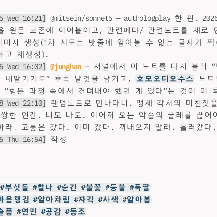
5 Wed 16:21]
@mitsein/sonnet5 — authologplay 한 판. 2
 원문 보존에 이어붙이고, 관련메타/ 관련노트를 새로 연결
se 이미지 생성(1차 시도는 밧줄에 알아볼 수 없는 글자가 찍혀 t
하고 재생성).
5 Wed 16:02]
@junghan
— 저널에서 이 노트를 다시 불러 
 내맡기기로” 후속 날것을 남기고,
호모오티오수스
노트
 “힘든 과정 속에서 견뎌내야 했던 게 있다”는 것이 이 
8 Wed 22:10]
랜덤노트로 만나다니. 맹세 각서의 미친짓을
불쌍한 인간. 너도 나도. 이어저 오는 악습의 굴레를 끊어
하라. 고통은 갔다. 이미 갔다. 꺼내오지 말라. 흘러갔다.
5 Thu 16:54]
작성
감 #부싯돌 #찰나 #순간 #불꽃 #등불 #폭팔
#마음챙김 #알아차림 #자각 #사색 #알아봄
#슬픔 #연민 #공감 #동조