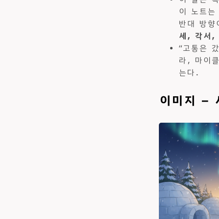
이 노트는
반대 방향
세, 각서
“고통은 갔
라, 마이
는다.
이미지 —