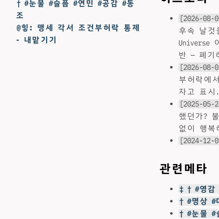
† #눈물 #슬픔 #연민 #공감 #동
조
[2026-08-0
@힣: 맹세 각서 조건부허락 통제
후속 날것을
- 내맡기기
Univer
반 — 폐기
[2026-08-0
부허락에서
자고 표시.
[2025-05-2
했던가? 
없이 행복
[2024-12-0
관련메타
‡ † #영
† #명상 
† #눈물 