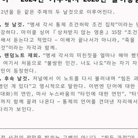
 2년을 둔 같은 주제의 두 날것으로 이루어진다.
05, 첫 날것.
“맹세 각서 통제 조건허락 조건 집착”이라는 
 강하다. 마이클 싱어 『상처받지 않는 영혼』 15장 “조
복해서 듣는다고 적었다 — 이해가 끝나서가 아니라, “죽을
 것”이라는 자각과 함께.
-28, 랜덤노트 재회.
“맹세 각서의 미친짓을 얼마나 해야 했
. 여기서 처음으로 “불쌍한 인간. 너도 나도”라는 자기 
연민이 등장한다.
05, 후속 날것.
저널에서 이 노트를 다시 불러내며 “힘든 
했던 게 있다”고 명시적으로 말한다. 이번엔 단어에 대한
력대화)의 연민, 마사 누스바움의 “타인에 대한 연민”, “
각까지 함께 끌려 나온다 — 통제의 언어를 견뎌낸 자리에
다리가 보인다.
특정 사건의 전말을 밝히는 고백이 아니다. “힘든 과정”이