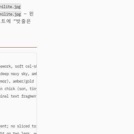
nilite.jpg
— 왼
nilite.jpg
롬프트에 “밧줄은
nework, soft cel-shading
 deep navy sky, amber dawn at horizon, pine trees dusted with sn
rmor), amber/gold (sword glow, runes, awakening light), ice-blue
in chick (son, tiny scarf), red-brown fox (agent/companion)
minal text fragments, "ENTWURF" rune letters, CRT monitors in sn
rent; no sliced torso, disconnected limbs, or body passing throu
ght on two legs, wearing winter companion clothing, with hands l