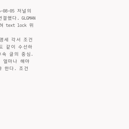
026-08-05 저널의
했다. GLGMAN
ext lock 위
“맹세 각서 조건
도 같이 수선하
후속 글의 중심.
 얼마나 해야
야 한다. 조건