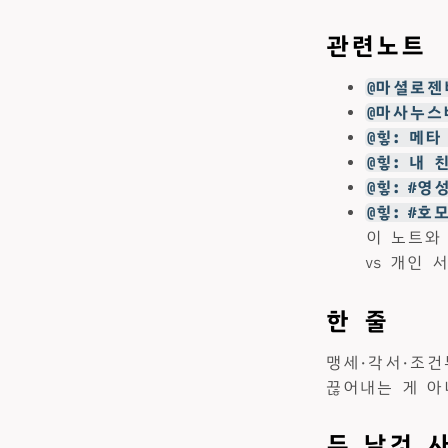
관련노트
@마셜로젠버
@마사누스
@힣: 메
@힣: 내 
@힣: #영
@힣: #
이 노트와
vs 개인
한 줄
맹세·각서·조건
끊어내는 게 아
두 날것 사