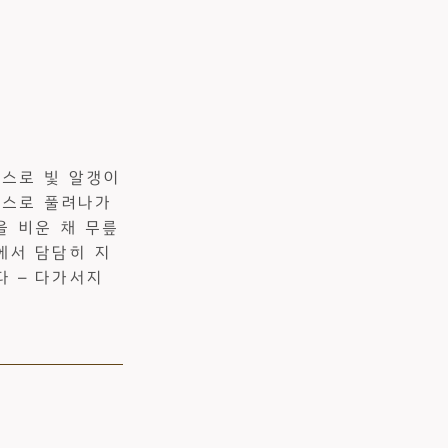
스스로 빛 알갱이
스스로 풀려나가
을 비운 채 무릎
에서 담담히 지
다 — 다가서지