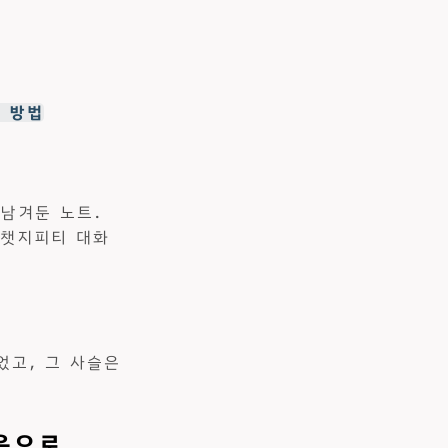
 방법
 남겨둔 노트.
(챗지피티 대화
었고, 그 사슬은
놓음으로