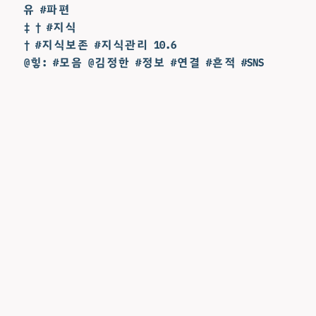
유 #파편
‡ † #지식
† #지식보존 #지식관리 10.6
@힣: #모음 @김정한 #정보 #연결 #흔적 #SNS