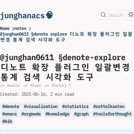
junghanacs🧠
Search
Home
❯
notes
❯
@junghan0611 §denote explore 디노트 확장 플러그인 일괄
변경 통계 검색 시각화 도구
@junghan0611 §denote-explore
디노트 확장 플러그인 일괄변경
통계 검색 시각화 도구
ᨒ Source
ᨒ Blame
ᨒ History ↗
Created:
2025-06-16
2 min read
denote
visualization
statistics
zettelkasten
emacs
orgmode
knowledge
graph
toolsforthought
bib