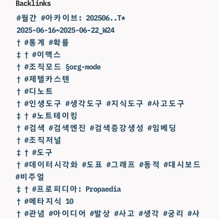
Backlinks
#월간 #아카이브: 202506..T*
2025-06-16~2025-06-22_W24
† #통계 #확률
‡ † #이맥스
† #조직모드 §org-mode
† #제텔카스텐
† #디노트
† #인생도구 #생각도구 #지식도구 #사고도구
‡ † #노트테이킹
† #검색 #검색엔진 #검색증강생성 #임베딩
† #조직저널
‡ † #도구
† #데이터시각화 #도표 #그래프 #동적 #대시보드
#비주얼
‡ † #프로피디아: Propaedia
† #메타지식 10
† #관념 #아이디어 #발상 #사고 #생각 #궁리 #사