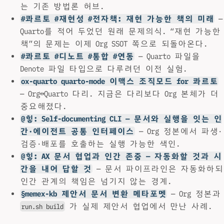
는 기존 방법론 허브.
#콰르토 #재현성 #전자책: 재현 가능한 책의 미래
—
Quarto를 적어 두었던 원래 문제의식. “재현 가능한
책”의 문제는 이제 Org SSOT 쪽으로 되돌아온다.
#콰르토 #디노트 #통합 #연동
— Quarto 파일을
Denote 파일 타입으로 다루려던 이전 실험.
ox-quarto quarto-mode 이맥스 조직모드 for 콰르토
— Org↔Quarto 다리. 지금은 다리보다 Org 본체가 더
중요해졌다.
@힣: Self-documenting CLI — 문서와 실행을 잇는 인
간·에이전트 공통 인터페이스
— Org 정본에서 파생·
검증·배포를 호출하는 실행 가능한 색인.
@힣: AX 문서 협업과 인간 존중 — 자동화할 것과 시
간을 내어 답할 것
— 문서 파이프라인은 자동화하되
인간 관계의 책임은 넘기지 않는 경계.
§memex-kb 제안서 문서 변환 메타포멧
— Org 정본과
가 실제 제안서 협업에서 만난 사례.
run.sh build