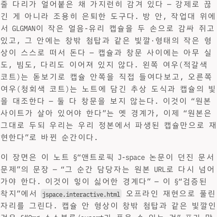
줄 다리가 얼어붙은 채 가지런히 감겨 있다 — 강제로 끊
긴 게 아니라 조용히 은퇴한 도구다. 방 안, 작업대 위에
서 GLGMAN이 작은 얼음-유리 캡슐을 두 손으로 감싸 쥐고
있고, 그 안에는 창밖 첨탑과 같은 빛깔·형태의 작은 형
상이 스스로 떠서 돈다 — 캡슐과 창문 사이에는 아무 실
도, 빔도, 다리도 이어져 있지 않다. 왼쪽 여우(적갈색
코트)는 돋보기로 캡슐 안쪽을 직접 들여다보고, 오른쪽
여우(청회색 코트)는 노트에 담긴 추상 도식과 캡슐의 빛
을 대조한다 — 둘 다 창문을 보지 않는다. 이것이 “원본
사이트가 살아 있어야 한다”는 옛 경계가, 이제 “원본은
그대로 두되 우리는 우리 정본에서 파생된 캡슐만으로 재
현한다”로 바뀐 순간이다.
이 장면은 이 노트 §“앤트로픽 J-space 논문이 던진 문서
문제”의 문장 — “그 순간 담당자는 원본 URL로 다시 넘어
가야 한다. 이것이 힣이 싫어한 경계다” — 이 §“검증된
착지”에서
오프라인 재현으로 풀린
jspace.interactive.html
자리를 그린다. 캡슐 안 형상이 창밖 첨탑과 같은 빛깔인