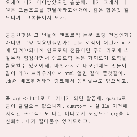
오케이 니가 이어받았으면 충분해. 내가 그래서 내
원문 프롬프트를 전달하라고한거야. 감은 잡은것 같
으니까. 크롬붙어서 보자.
궁금한것은 그 번들이 앤트로픽 논문 로딩 전용인가?
아니면 그냥 범용번들인가? 번들 로직이 어딘가 리포
에 담겨야되니까 앤트로픽 전용이면 우리 리포에 스
킬부터 점검하면서 앤트로픽 논문 가져오기 로직을
활용할수 있어야돼. 마찬가지로 내보낼때도 번들이
같이 가야 브라우저에서 html 열면 같이 뜰것같아.
cdn에 배포된거라면 링크해서 동작할수도 있으테고,
즉 org -> html로 다 커버가 되면 깔끔해. quarto로
굳이 갈필요는 없으니까. quarto는 사실 llm 이전에
시작된 프로젝트도 나는 메타문서 포멧으로 org를 더
신뢰해. 내가 잘다룰수 있기도하고.