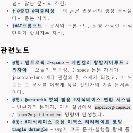
넘지 않는 문서의 조건.
† #출판 #퍼블리싱
— 책
논문
웹문서의 생성 형식을
다시 묻는 자리.
†#AI프롬프트
— 문서와 프롬프트, 실행 가능한 지식
단위가 합쳐지는 자석.
관련노트
@힣: 앤트로픽 J-space — 케빈켈리 창발자아루프 #
외자아
— 오늘의 북극성. J-space 논문 자체가
jacobian-lens 메타 관찰의 첫 소재가 되었고, 이 노
트는 그 문서를 어떻게 품을 것인가의 기술·문서론
이다.
@힣: §memex-kb 힣의 범용 #지식베이스 변환 시스템
— 변환기의 본거지. 이번 실험에서
paper2org-capsule
/
명령이 탄생했다.
paper2org-interactive
@힣: #지식베이스 중심 이맥스 리터레이트 코딩
tangle detangle
— Org가 코드·문서·실행을 함께 품