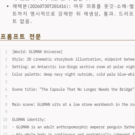
채택본(20260730T201416): 여우 의류를 옷깃·소매·벨
트까지 명시적으로 강제한 뒤 재생성, 통과. 드리프
트 없음.
프롬프트 전문
[World: GLGMAN Universe]
Style: 2D cinematic storybook illustration, midpoint betwe
Setting: an Antarctic ice-forge archive room at polar nigh
Color palette: deep navy night outside, cold pale blue-whi
Scene title: "The Capsule That No Longer Needs the Bridge"
Main scene: GLGMAN sits at a low stone workbench in the ro
GLGMAN identity:
- GLGMAN is an adult anthropomorphic emperor penguin fathe
- His whole body is continuous and anatomically coherent f