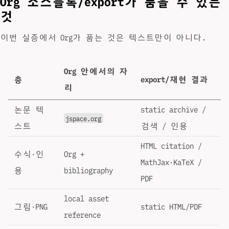
Org 소스블록/export가 품을 수 있는
것
이번 실증에서 Org가 품는 것은 텍스트만이 아니다.
Org 안에서의 자
층
export/재현 결과
리
논문 텍
static archive /
jspace.org
스트
검색 / 인용
HTML citation /
수식·인
Org +
MathJax·KaTeX /
용
bibliography
PDF
local asset
그림·PNG
static HTML/PDF
reference