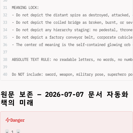
MEANING LOCK:
- Do not depict the distant spire as destroyed, attacked, 
- Do not depict the coiled bridge as broken, burnt, or sev
- Do not depict any hierarchy staging: no pedestal, throne
- Do not depict a factory conveyor belt, corporate cubicle
- The center of meaning is the self-contained glowing orb 
ABSOLUTE TEXT RULE: no readable letters, no words, no numb
Do NOT include: sword, weapon, military pose, superhero po
원문 보존 — 2026-07-07 문서 자동화
책의 미래
Danger
1
=
=