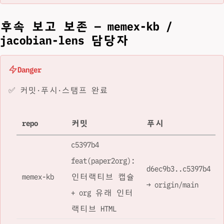
후속 보고 보존 — memex-kb /
jacobian-lens 담당자
Danger
✅ 커밋·푸시·스탬프 완료
repo
커밋
푸시
c5397b4
feat(paper2org):
d6ec9b3..c5397b4
memex-kb
인터랙티브 캡슐
→ origin/main
+ org 유래 인터
랙티브 HTML