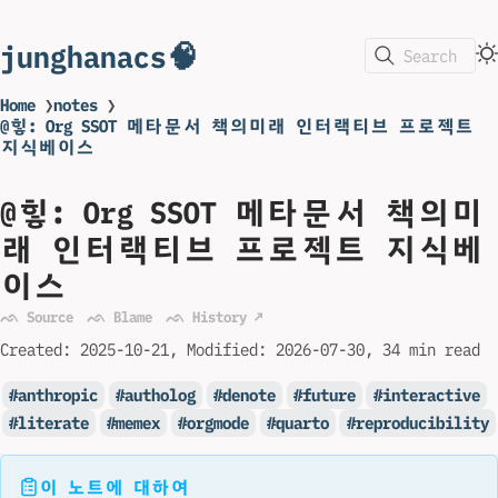
junghanacs🧠
Search
Home
❯
notes
❯
@힣: Org SSOT 메타문서 책의미래 인터랙티브 프로젝트
지식베이스
@힣: Org SSOT 메타문서 책의미
래 인터랙티브 프로젝트 지식베
이스
ᨒ Source
ᨒ Blame
ᨒ History ↗
Created:
2025-10-21
Modified:
2026-07-30
34 min read
anthropic
autholog
denote
future
interactive
literate
memex
orgmode
quarto
reproducibility
이 노트에 대하여