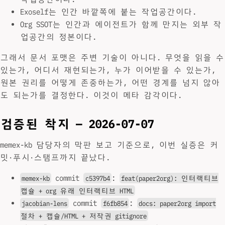
Exoself는 인간 바깥쪽에 붙는 작업공간이다.
Org SSOT는 인간과 에이전트가 함께 만지는 외부 작
업공간의 정본이다.
그래서 문서 포맷은 주변 기술이 아니다. 무엇을 읽을 수
있는가, 어디서 재현되는가, 누가 이어받을 수 있는가,
원본 권리를 어떻게 존중하는가, 어떤 경계를 넘지 않아
도 되는가를 결정한다. 이것이 메타 감각이다.
검증된 착지 — 2026-07-07
memex-kb 담당자의 막판 보고 기준으로, 이번 실증은 커
밋·푸시·스탬프까지 끝났다.
commit
:
memex-kb
c5397b4
feat(paper2org): 인터랙티브
캡슐 + org 유래 인터랙티브 HTML
commit
:
jacobian-lens
f6fb854
docs: paper2org import
절차 + 캡슐/HTML + 저작권 gitignore