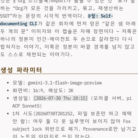
것은 §“Org 소스블록/export가 품을 수 있는 것” 표가 말
하는 “Org가 모든 것을 가리키고, 묶고, 재생산하는
SSOT”라는 문장의 시각적 번역이다.
@힣: Self-
documenting CLI
가 같은 회차에 먼저 얻은 “같은 샘 아래
두 개의 문” 이미지와 이 캡슐은 자매 장면이다 — 저쪽은
하나의 정본이 인간·에이전트 두 손으로 갈라졌다 다시
합쳐지는 이야기, 이쪽은 정본이 바깥 경계를 넘지 않고
도 스스로 재현되는 이야기다.
생성 파라미터
모델: gemini-3.1-flash-image-preview
화면비: 16:9, 해상도: 2K
생성일:
[2026-07-30 Thu 20:15]
(오라클 서버, pi
ACP Sonnet5)
1차 시도(20260730T201252, 파일 보존만 하고 채택
안 함): 여우 둘 다 옷 실루엣이 보이지 않아 Fox
subject lock 위반으로 폐기. Provenance로만 남기고
이 노트의 이미지로 쓰지 않는다.