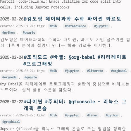
@astoff §code-cells.el: Emacs utilities for code split into
cells, including Jupyter notebooks
@김도형 데이터과학 수학 파이썬 콰르토
2025-02-26
created:
2025-01-24
; tags:
bib
,
datascience
,
jupyter
,
python
,
quarto
김도형은 데이터과학의 수학과 파이썬, 콰르토 기반 글쓰기를 함
께 다루며 분석과 설명이 만나는 학습 경로를 제시한다.
#조직모드 #바벨: §org-babel #리터레이트
2025-02-24
#프로그래밍
created:
2025-02-24
; tags:
bib
,
jupyter
,
literate
,
orgbabel
,
orgmode
,
quarto
Org Babel을 리터레이트 프로그래밍과 출판의 중심으로 바라보는
노트이다. 실제 활용 흐름을 담았다.
#파이썬 #주피터: §qtconsole - 리눅스 그
2025-02-22
래픽 콘솔
created:
2025-02-22
; tags:
bib
,
jupyter
,
linux
,
python
,
graphical
Jupyter QtConsole을 리눅스 그래픽 콘솔로 쓰는 방법을 정리한