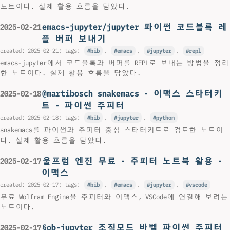
노트이다. 실제 활용 흐름을 담았다.
emacs-jupyter/jupyter 파이썬 코드블록 레
2025-02-21
플 버퍼 보내기
created:
2025-02-21
; tags:
bib
,
emacs
,
jupyter
,
repl
emacs-jupyter에서 코드블록과 버퍼를 REPL로 보내는 방법을 정리
한 노트이다. 실제 활용 흐름을 담았다.
@martibosch snakemacs - 이맥스 스타터키
2025-02-18
트 - 파이썬 주피터
created:
2025-02-18
; tags:
bib
,
jupyter
,
python
snakemacs를 파이썬과 주피터 중심 스타터키트로 검토한 노트이
다. 실제 활용 흐름을 담았다.
울프럼 엔진 무료 - 주피터 노트북 활용 -
2025-02-17
이맥스
created:
2025-02-17
; tags:
bib
,
emacs
,
jupyter
,
vscode
무료 Wolfram Engine을 주피터와 이맥스, VSCode에 연결해 보려는
노트이다.
§ob-jupyter 조직모드 바벨 파이썬 주피터
2025-02-17