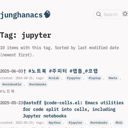
junghanacs🧠
Search
Tag: jupyter
10 items with this tag. Sorted by last modified date
(newest first).
† #노트북 #주피터 #랩톱_#코랩
2025-06-03
created:
2024-08-21
; tags:
colab
,
jupyter
,
laptop
,
meta
,
notebooklm
,
notebooks
#노트북
@astoff §code-cells.el: Emacs utilities
2025-05-23
for code split into cells, including
Jupyter notebooks
created:
2025-05-23
; tags:
python
,
jupyter
,
notebooks
,
bib