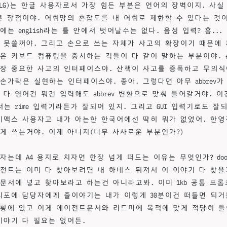
GLG)는 한글 사용자로서 가장 힘든 부분은 언어의 장벽이지. 사실
큰 장점이야. 어휘망의 혼잡도를 내 어휘로 제한할 수 있다는 것
는 english라는 틀 안에서 벗어날수는 없다. 음성 입력? 흠..
 못쓸꺼야. 그리고 손으로 쓰는 자체가 사고의 확장이기 때문에
은 키보드 컴퓨팅을 중시하는 긱들이 다 같이 말하는 부분이야. 
장 중요한 사고의 인터페이스야. 산책이 사고를 증폭하고 무의
손가락은 실현하는 인터페이스야. 좋아. 그렇다면 아무 abbrev가
 다 영어건 뭐건 입력해도 abbrev 변환으로 맞춰 들어갈거야. 이
는 rime 입력기라든가 잘되어 있지. 그리고 GUI 입력기로도 잘
이맥스 사용자고 내가 아는한 한국어에선 딱히 뭐가 없었어. 한
게 쓰는거야. 이제 아니지(너무 사사로운 부분인가?)
는데 A4 용지로 치자면 한장 넘게 떠드는 이유는 무엇인가? doomema
전트는 이미 다 찾아보려면 내 하네스 뒤져서 이 이야기 다 찾을
문서에 넣고 찾아보라고 하는건 아니라고봐. 이미 1kb 공통 프
리포에 담당자에게 줄이야기는 내가 이렇게 30분이건 떠들면 되거
황에 있고 이게 에이전트문서와 리드미에 목적에 맞게 적당히 들
이야기 다 필요는 없어든.