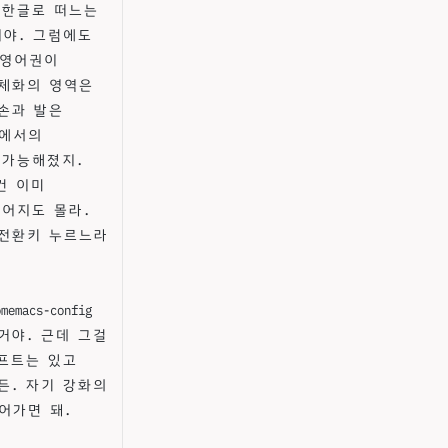
 한글로 떠느는
이야. 그럼에도
. 영어권이
 체화의 영역은
손과 발은
식에서의
 가능해졌지.
건 이미
되어지도 몰라.
영전환키 누르느라
cs-config
거야. 근데 그걸
롬프트는 있고
든. 자기 강화의
어가면 돼.