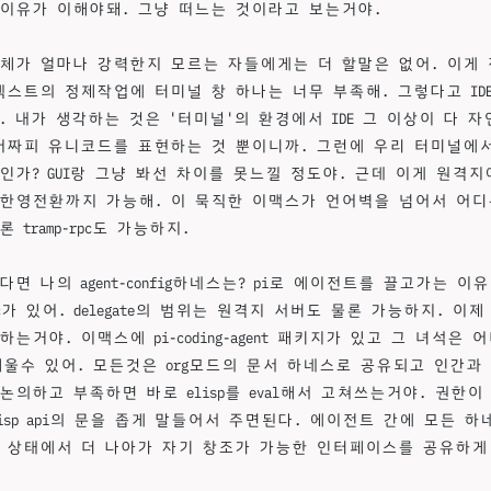
이유가 이해야돼. 그냥 떠느는 것이라고 보는거야.
체가 얼마나 강력한지 모르는 자들에게는 더 할말은 없어. 이게 
텍스트의 정제작업에 터미널 창 하나는 너무 부족해. 그렇다고 ID
. 내가 생각하는 것은 '터미널'의 환경에서 IDE 그 이상이 다 
어짜피 유니코드를 표현하는 것 뿐이니까. 그런에 우리 터미널에
인가? GUI랑 그냥 봐선 차이를 못느낄 정도야. 근데 이게 원격
한영전환까지 가능해. 이 묵직한 이맥스가 언어벽을 넘어서 어디
 tramp-rpc도 가능하지.
면 나의 agent-config하네스는? pi로 에이전트를 끌고가는 이유에는
async가 있어. delegate의 범위는 원격지 서버도 물론 가능하지. 이제
는거야. 이맥스에 pi-coding-agent 패키지가 있고 그 녀석은
f로 세울수 있어. 모든것은 org모드의 문서 하네스로 공유되고 인간
논의하고 부족하면 바로 elisp를 eval해서 고쳐쓰는거야. 권한
elisp api의 문을 좁게 말들어서 주면된다. 에이전트 간에 모든 
 상태에서 더 나아가 자기 창조가 가능한 인터페이스를 공유하게