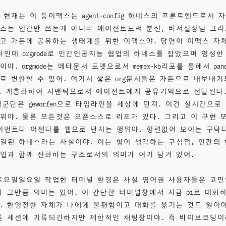
현재는 이 둠이맥스는 agent-config 하네스의 프론트엔드로서 
스는 인간만 쓰는게 아니라 에이전트도써 분신, 비서실장님 그리
고 가든에 공유하는 생태계를 위한 이맥스야. 당연이 이맥스 자
인데 orgmode로 인간인공지능 협업의 하네스를 잡았으며 엉성한
야. orgmode는 메타문서 포멧으로서 memex-kb리포를 통해서 pan
로 변환할 수 있어. 여기서 쌓은 org문서들은 가든으로 내보내기
en으로 계층화하여 시맨틱으로서 에이전트에게 공유기억으로 전달된다
 힣군단은 geworfen으로 타임라인을 세상에 던져. 이건 실시간으
위야. 물론 모든것은 오픈소스로 리포가 있다. 그리고 이 구현 
언트다 어젠다를 웹으로 던지는 행위야. 형편없어 보이는 구닥
결된 하네스라는 사실이야. 이는 힣이 생각하는 구심점, 인간의
업과 함께 진화하는 구조로서의 의미가 여기 담겨 있어.
토요일일요일 작업한 터미널 환경은 사실 영어권 사용자들은 고민
나 그만큼 의미는 있어. 이 간단한 터미널창에서 지금 pi로 대화
. 한영전환 자체가 나에게 불편함이고 대화를 옮기는 것도 일이야
론 세션에 기록되긴하지만 제한적인 채팅창이야. 즉 바이브코딩