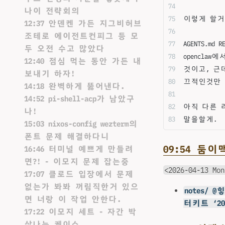
나이 전략회의
이렇게 할거
12:37 안덴켄 가든 지그비허브
조테로 에이전트컨피그 등 모
AGENTS.m
두 오전 수고 많았다
opencl
12:40 점심 먹는 동안 가든 내
것이고, 근
보내기 하자!
끄적인것만 
14:18 완벽하게 뚫어낸다.
14:52 pi-shell-acp가 남았구
아직 다른 
나!
말을할게.
15:03 nixos-config wezterm의
폰트 문제 해결하다니
09:54 둠
16:46 터미널 예쁘게 만들려
면?! - 이모지 문제 잡는중
<2026-04-13 Mon
17:07 클로드 입장에서 문제
없는가 봐봐 꺼림직한거 있으
notes/ 
면 너랑 이 작업 안한다.
터키트 ‘2024
17:22 이모지 세트 - 자간 박
살나는 케이스