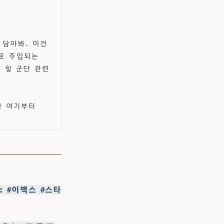
락은 담아봐. 이건
트로 주입되는
 힣 군단 관련
까 여기부터
파일: #이맥스 #스타