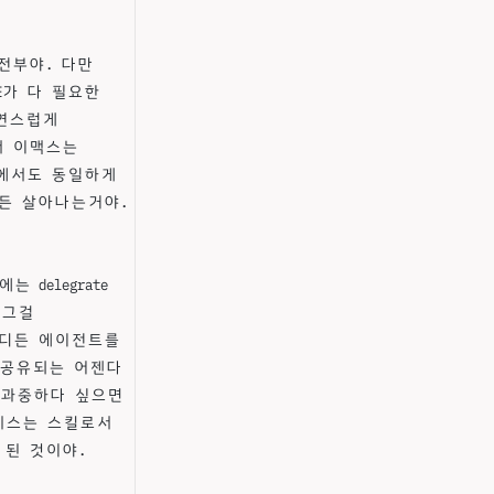
전부야. 다만
E가 다 필요한
자연스럽게
서 이맥스는
지에서도 동일하게
든 살아나는거야.
 delegrate
 그걸
 어디든 에이전트를
과 공유되는 어젠다
이 과중하다 싶으면
하네스는 스킬로서
 된 것이야.