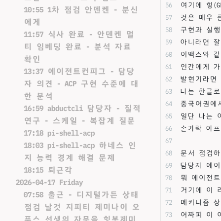
여기에 힣(
10:55 1차 점검 안덴켄 - 분신
것은 매우 
에게
구현과 실행에
11:57 식사 완료 - 안덴켄 멀
아니라면 잘
티 임베딩 완료 - 분석 자료
이맥스와 같
확인
인간에게 가
13:37 에이전트컨피그 - 담당
발현기라면 
자 의견 - ACP 구현 수준에 대
나는 한글로
한 분석
중국어권에서
16:59 abductcli 담당자 - 질적
일단 나는 
연구 - 스케일 - 복잡계 질문
손가락 아프
17:18 pi-shell-acp
18:03 pi-shell-acp 하네스 인
문서 점검하자
지 능력 경계 해결 문제
담당자 에이
18:15 퇴근각
뭐 에이전트
2026-04-17 Friday
거기에 이 
07:58 출근 - 디지털가든 상태
메커니즘 상
점검 날것 지피티 제미나이 오
어짜피 이 
푸스 선생의 자문을 힣봇제미