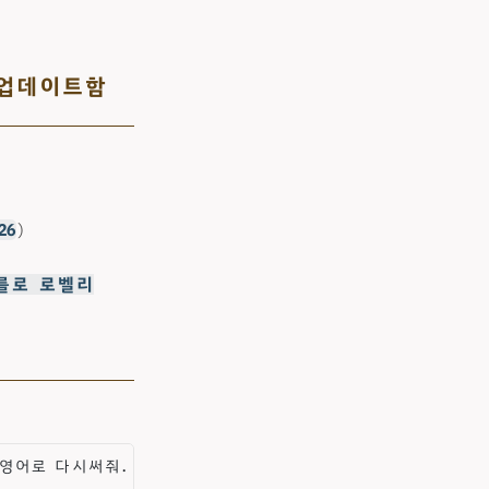
 업데이트함
26
)
를로 로벨리
도 영어로 다시써줘.