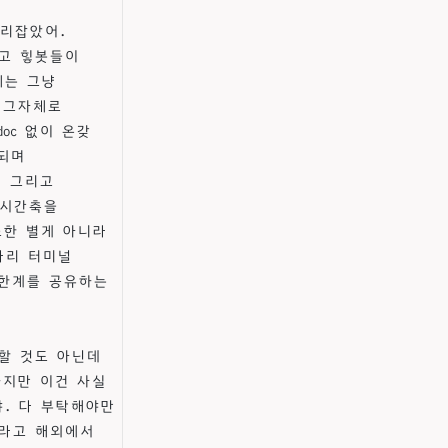
자리잡았어.
고 힣봇들이
체는 그냥
 그자체로
doc 없이 온갖
되며
. 그리고
로 시간축을
또한 별게 아니라
다리 터미널
 한계를 공유하는
할 것도 아닌데
하지만 이건 사실
. 다 부탁해야만
이라고 해외에서