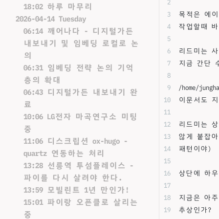
18:02 하루 마무리
목적은 에이
2026-04-14 Tuesday
작업할때 바
06:14 깨어나다 - 디지털가든
내보내기 및 임베딩 로컬로 논
리드미는 사
의
지금 간단 
06:31 임베딩 전략 논의 기억
층의 확대
/home/jungh
06:43 디지털가든 내보내기 완
이문서도 지
료
10:06 LG전자 마곡연구소 미팅
리드미는 상
중
않게 붙잡아
11:06 디스크립션 ox-hugo -
패턴이야)
quartz 연동하는 처리
13:28 선릉역 투섬플레이스 -
상단에 하우
파이를 다시 살려야 한다.
13:59 모빌린트 1년 만인가!
지금은 아주
15:01 파이랑 오픈클로 살리는
추상인가?
중