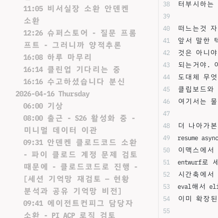
터부시하는 
11:05 비서실장 소환 안덴켄
소환
떠느는것 자
12:26 슈퍼스토어 - 질문 프롬
앞서 말한 
프트 - 그러니까 양적추론
것은 아니야
16:08 하루 마무리
되는거야. 
16:14 클린업 기다리는 중
도대체 무엇
16:16 수고하셨습니다 분신
클립보드와 
2026-04-16 Thursday
여기서는 물론
06:00 기상
08:00 출근 - S26 활성화 중 -
더 나아가본다
미니멀 데이터 이관
resume 
09:31 안덴켄 클로드코드 소환
이맥스에서 하
- 파이 클로드 계정 문제 검토
entwur
때문에 - 클로드코드로 진행 -
시간축에서 
[세션 기억망 재검토 — 현황
eval해서 
분석과 공유 기억망 비전]
이미 확장된
09:41 에이전트컨피그 담당자
소환 - PI ACP 로직 검토