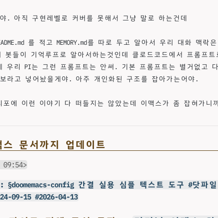
야. 아직 구현레벨로 커버를 못해서 그냥 말로 하는건데
d README.md 를 적고 MEMORY.md를 따로 두고 알아서 우리 대화 맥
aw에서 봇들이 기억루프로 알아서하는것인데 클로드코드에서 프롬프
데 우리 PI는 그런 프롬프트는 안써. 기본 프롬프트는 별거없고 다
보라고 넣어놨을게야. 아주 개인화된 구조를 잡아가는어야.
리포에 이런 이야기 다 떠들지는 않았는데 이맥스가 좀 잡혀가니
이맥스 문서까지 업데이트
 09:54>
@힣: §doomemacs-config 간결 실용 심플 텍스트 도구 #닷
-09-15 #2026-04-13