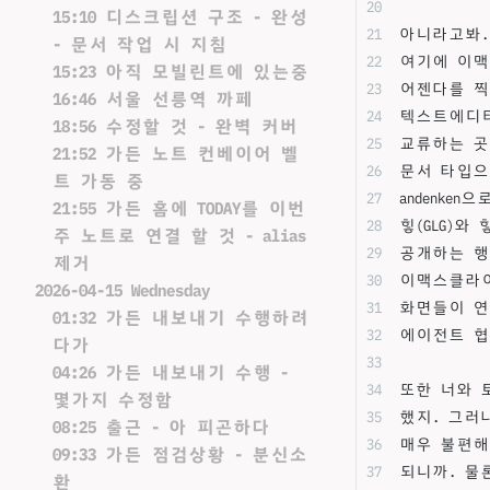
15:10 디스크립션 구조 - 완성
아니라고봐. 
- 문서 작업 시 지침
여기에 이맥
15:23 아직 모빌린트에 있는중
어젠다를 찍
16:46 서울 선릉역 까페
텍스트에디터
18:56 수정할 것 - 완벽 커버
교류하는 곳이
21:52 가든 노트 컨베이어 벨
문서 타입으
트 가동 중
andenk
21:55 가든 홈에 TODAY를 이번
힣(GLG)와
주 노트로 연결 할 것 - alias
공개하는 행
제거
이맥스클라이
2026-04-15 Wednesday
화면들이 연
01:32 가든 내보내기 수행하려
에이전트 협
다가
04:26 가든 내보내기 수행 -
또한 너와 
몇가지 수정함
했지. 그러
08:25 출근 - 아 피곤하다
매우 불편해
09:33 가든 점검상황 - 분신소
되니까. 물
환