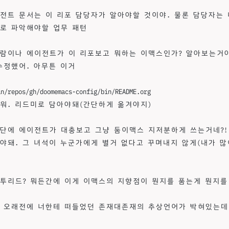
전트 문서는 이 리포 담당자가 알아야할 것이야. 물론 담당자는 
로 파악해야할 업무 패턴
람이나 에이전트가 이 리포보고 뭐하는 이맥스인가? 알아보는거야
수정했어. 아무튼 이거
an/repos/gh/doomemacs-config/bin/README.org
워. 리드미로 담아야돼(간단하게 옮겨야지)
단에 에이전트가 대충보고 그냥 둠이맥스 지저분하게 쓰는거네?!
야돼. 그 녀석이 누군가에게 별거 없다고 꾸며내지 않게(내가 많
투리드? 뭐든간에 이게 이맥스의 지향점이 뭔지를 품는게 뭔지를
 오래전에 너한테 떠들었던 존재대존재의 추상언어가 박혀있는데