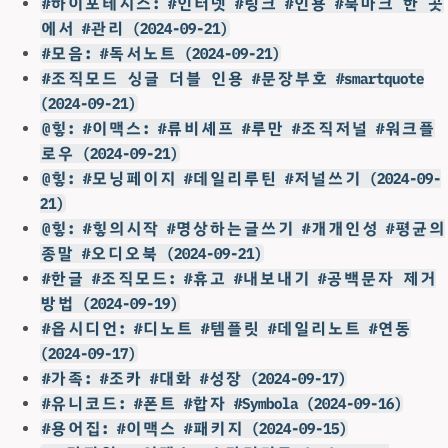
#하이포테시스: #인터넷 #링크 #인용 #북마크 한 곳
에서 #관리 (2024-09-21)
#모음: #독서노트 (2024-09-21)
#조직모드 싱글 더블 인용 #문장부호 #smartquote
(2024-09-21)
@힣: #이맥스: #류비셰프 #루만 #조직저널 #워크플
로우 (2024-09-21)
@힣: #모닝페이지 #데일리루틴 #저널쓰기 (2024-09-
21)
@힣: #힣의시작 #명상하는글쓰기 #개개인성 #평균의
종말 #오디오북 (2024-09-21)
#한글 #조직모드: #휴고 #내보내기 #공백문자 제거
방법 (2024-09-19)
#옵시디언: #디노트 #템플릿 #데일리노트 #연동
(2024-09-17)
#가족: #조카 #대화 #성장 (2024-09-17)
#유니코드: #폰트 #합자 #Symbola (2024-09-16)
#용어집: #이맥스 #패키지 (2024-09-15)