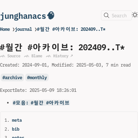
junghanacs🧠
Search
Home
❯
journal
❯
#월간 #아카이브: 202409..T*
#월간 #아카이브: 202409..T*
ᨒ Source
ᨒ Blame
ᨒ History ↗
Created:
2024-09-01
Modified:
2025-05-03
7 min read
archive
monthly
ExportDate: 2025-05-09 18:26:01
#모음: #월간 #아카이브
meta
bib
notes