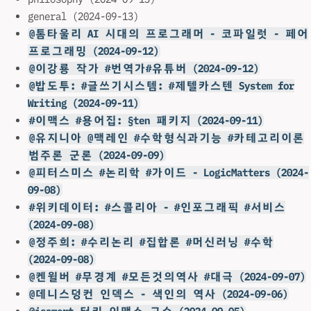
general (2024-09-13)
@톰타울리 AI 시대의 프로그래머 - 코파일럿 - 페어
프로그래밍 (2024-09-12)
@이강룡 작가 #번역가#유튜버 (2024-09-12)
@밥도투: #글쓰기시스템: #제텔카스텐 System for
Writing (2024-09-11)
#이맥스 #용어집: §ten 패키지 (2024-09-11)
@유지니아 @맥레인 #수학형식과기능 #카테고리이론
범주론 군론 (2024-09-09)
@피터스미스 #논리학 #가이드 - LogicMatters (2024-
09-08)
#위키데이터: #스콜리아 - #인포그래픽 #서비스
(2024-09-08)
@정주희: #수리논리 #집합론 #머신러닝 #수학
(2024-09-08)
@켄윌버 #무경계 #모든것의역사 #대극 (2024-09-07)
@데니스덩컨 인덱스 - 색인의 역사 (2024-09-06)