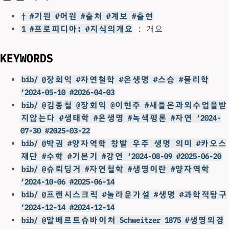
† #기원 #어원 #출처 #계보 #출현
1 #프로피디아: #지식의개요
: 개요
KEYWORDS
bib/ @장회익 #자연철학 #온생명 #스승 #물리학
‘2024-05-10 #2026-04-03
bib/ @김종철 @장회익 @이현주 #새들은과외수업을받
지않는다 #생태학 #온생명 #녹색평론 #자연 ‘2024-
07-30 #2025-03-22
bib/ @박권 #양자역학 창발 우주 생명 의미 #카오스
재단 #수학 #기본기 #강연 ‘2024-08-09 #2025-06-20
bib/ @슈뢰딩거 #자연철학 #생명이란 #양자역학
‘2024-10-06 #2025-06-14
bib/ @프랜시스크릭 #놀라운가설 #생명 #과학적탐구
‘2024-12-14 #2024-12-14
bib/ @알베르트슈바이처 Schweitzer 1875 #생명외경