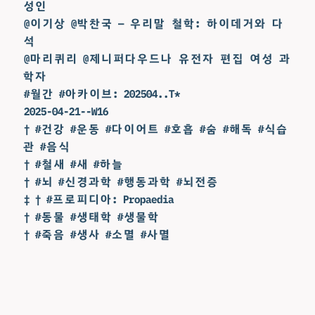
성인
@이기상 @박찬국 — 우리말 철학: 하이데거와 다
석
@마리퀴리 @제니퍼다우드나 유전자 편집 여성 과
학자
#월간 #아카이브: 202504..T*
2025-04-21--W16
† #건강 #운동 #다이어트 #호흡 #숨 #해독 #식습
관 #음식
† #철새 #새 #하늘
† #뇌 #신경과학 #행동과학 #뇌전증
‡ † #프로피디아: Propaedia
† #동물 #생태학 #생물학
† #죽음 #생사 #소멸 #사멸