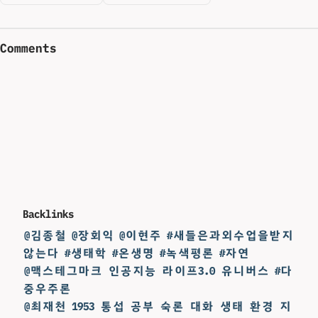
Comments
Backlinks
@김종철 @장회익 @이현주 #새들은과외수업을받지
않는다 #생태학 #온생명 #녹색평론 #자연
@맥스테그마크 인공지능 라이프3.0 유니버스 #다
중우주론
@최재천 1953 통섭 공부 숙론 대화 생태 환경 지