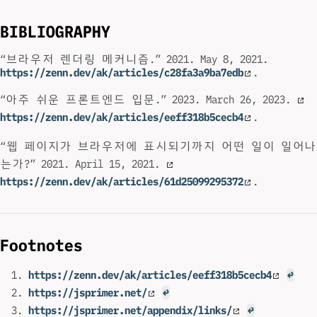
BIBLIOGRAPHY
“브라우저 렌더링 메커니즘.” 2021. May 8, 2021.
https://zenn.dev/ak/articles/c28fa3a9ba7edb
.
“아주 쉬운 프론트엔드 입문.” 2023. March 26, 2023.
https://zenn.dev/ak/articles/eeff318b5cecb4
.
“웹 페이지가 브라우저에 표시되기까지 어떤 일이 일어나
는가?” 2021. April 15, 2021.
https://zenn.dev/ak/articles/61d25099295372
.
Footnotes
https://zenn.dev/ak/articles/eeff318b5cecb4
↩
https://jsprimer.net/
↩
https://jsprimer.net/appendix/links/
↩