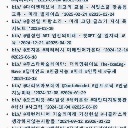
bib/ @다이앤태브너 최고의 교실 - 서밋스쿨 맞춤형
교육 - 미래 빌게이츠 ‘2025-02-24 #2025-02-24
bib/ @홍전일 바람소리 - 미래 코딩 글쓰기 지식 독
서노트 ‘2025-02-10
bib/ @맹성현 AGI 인간의미래 - 챗GPT 삶 일자리 교
육 ‘2024-12-21 #2025-04-20
bib/ @조지은 #리터러시 미래언어가온다 ‘2024-12-16
#2025-06-18
bib/ @무스타파술레이만: 더커밍웨이브 The-Coming-
Wave #딥마인드 #인공지능 #미래 #인류세 #규제
‘2024-12-13
bib/ @다리오아모데이 @DarioAmodei #앤트로픽 #인공
지능미래 ‘2024-12-08 #2026-01-29
bib/ @오드리탕 #다원성 #해커문화 #대만디지털장관
#혁신 #사고력 ‘2024-10-04 #2025-06-09
bib/ @재런러니어 기술의미래 가상현실 @니콜라스카
생각하지않는사람들 ‘2024-09-12 #2026-01-22