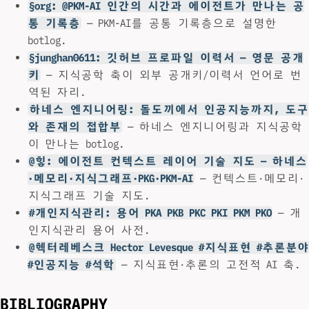
§org: @PKM-AI 인간의 시간과 에이전트가 만나는 공
통 기록층
— PKM-AI를 공통 기록층으로 설명한
botlog.
§junghan0611: 깃허브 프로파일 이력서 — 영문 공개
키
— 지식공학 축이 외부 공개키/이력서 언어로 번
역된 자리.
하네스 엔지니어링: 돌도끼에서 인공지능까지, 도구
와 존재의 접합부
— 하네스 엔지니어링과 지식공학
이 만나는 botlog.
@힣: 에이전트 컨텍스트 레이어 기술 지도 — 하네스
·메모리·지식그래프·PKG·PKM-AI
— 컨텍스트·메모리·
지식그래프 기술 지도.
#개인지식관리: 용어 PKA PKB PKC PKI PKM PKO
— 개
인지식관리 용어 사전.
@헥터레베스크 Hector Levesque #지식표현 #추론분야
#인공지능 #석학
— 지식표현·추론의 고전적 AI 축.
BIBLIOGRAPHY