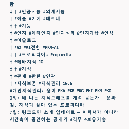
함
‡ † #인공지능 #외계지능
† #예술 #기예 #테크네
‡ † #지능
† #인지 #메타인지 #인지심리 #인지과학 #인식
† #어쏠로그
† #AX #AI전환 #PKM-AI
‡ † #프로피디아: Propaedia
† #메타지식 10
‡ † #지식
† #관계 #관련 #연관
† #지식보존 #지식관리 10.6
#개인지식관리: 용어 PKA PKB PKC PKI PKM PKO
@힣: 왜 나는 지식그래프를 계속 묻는가 — 문과
길, 자석과 살아 있는 프로피디아
@힣: 링크드인 소개 업데이트 — 이력서가 아니라
시간축이 증언하는 공개키 #직무 #보유기술