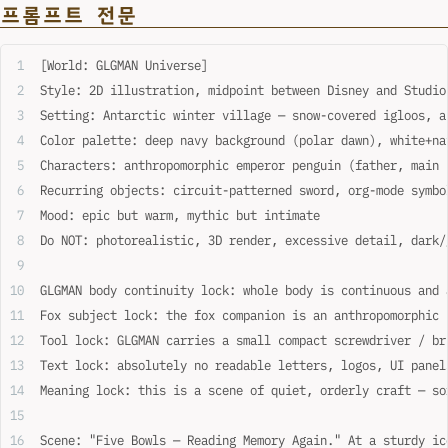
프롬프트 전문
[World: GLGMAN Universe]
Style: 2D illustration, midpoint between Disney and Studio
Setting: Antarctic winter village — snow-covered igloos, a
Color palette: deep navy background (polar dawn), white+na
Characters: anthropomorphic emperor penguin (father, main 
Recurring objects: circuit-patterned sword, org-mode symbo
Mood: epic but warm, mythic but intimate
Do NOT: photorealistic, 3D render, excessive detail, dark/
GLGMAN body continuity lock: whole body is continuous and 
Fox subject lock: the fox companion is an anthropomorphic 
Tool lock: GLGMAN carries a small compact screwdriver / br
Text lock: absolutely no readable letters, logos, UI panel
Meaning lock: this is a scene of quiet, orderly craft — so
Scene: "Five Bowls — Reading Memory Again." At a sturdy ic