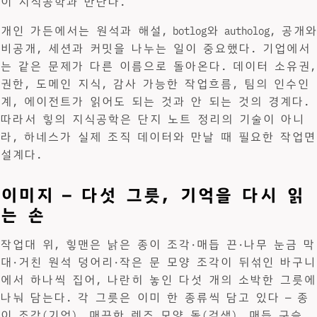
이 지식공학과 만난다.
개인 가든에서는 원석과 해설, botlog와 autholog, 공개와
비공개, 세션과 커밋을 나누는 일이 중요했다. 기업에서
는 같은 문제가 다른 이름으로 돌아온다. 데이터 소유권,
권한, 도메인 지식, 감사 가능한 작업흐름, 팀의 인수인
계, 에이전트가 읽어도 되는 것과 안 되는 것의 경계다.
따라서 힣의 지식공학은 단지 노트 정리의 기술이 아니
라, 하네스가 실제 조직 데이터와 만날 때 필요한 작업면
설계다.
이미지 — 다섯 그릇, 기억을 다시 읽
는 손
작업대 위, 힣맨은 낡은 종이 조각·매듭 끈·나무 눈금 막
대·거친 원석 덩어리·작은 문 모양 조각이 뒤섞인 바구니
에서 하나씩 집어, 나란히 놓인 다섯 개의 소박한 그릇에
나눠 담는다. 각 그릇은 이미 한 종류씩 담고 있다 — 종
이 조각(기억), 매끈한 렌즈 모양 돌(검색), 매듭 구슬