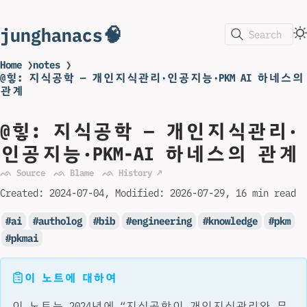
junghanacs🧠
Search
Home
❯
notes
❯
@힣: 지식공학 — 개인지식관리·인공지능·PKM AI 하네스의
관계
@힣: 지식공학 — 개인지식관리·
인공지능·PKM-AI 하네스의 관계
ᨒ Source
ᨒ Blame
ᨒ History ↗
Created:
2024-07-04
Modified:
2026-07-29
16 min read
ai
autholog
bib
engineering
knowledge
pkm
pkmai
이 노트에 대하여
이 노트는 2024년에 “지식공학이 개인지식관리와 무