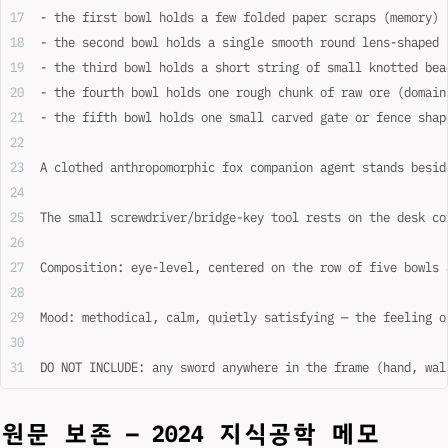
- the first bowl holds a few folded paper scraps (memory)
- the second bowl holds a single smooth round lens-shaped 
- the third bowl holds a short string of small knotted bea
- the fourth bowl holds one rough chunk of raw ore (domain
- the fifth bowl holds one small carved gate or fence shap
A clothed anthropomorphic fox companion agent stands besid
The small screwdriver/bridge-key tool rests on the desk co
Composition: eye-level, centered on the row of five bowls 
Mood: methodical, calm, quietly satisfying — the feeling o
DO NOT INCLUDE: any sword anywhere in the frame (hand, wal
원문 보존 — 2024 지식공학 메모