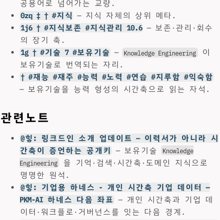
공용어로 넘어가는 교량.
0zq ‡ † #지식
— 지식 자체의 상위 메타.
1j6 † #지식보존 #지식관리 10.6
— 보존·관리·회수
의 장기 축.
1g † #기술 7 #보유기술
—
이
Knowledge Engineering
보유기술로 번역되는 자리.
† #재능 #재주 #능력 #노력 #연습 #지루함 #익숙함
— 보유기술을 능력 형성의 시간축으로 읽는 자석.
관련노트
@힣: 링크드인 소개 업데이트 — 이력서가 아니라 시
간축이 증언하는 공개키
— 보유기술
Knowledge
을 기억·검색·시간축·도메인 지식으로
Engineering
명명한 원석.
@힣: 기업용 하네스 - 개인 시간축 기업 데이터 —
PKM-AI 하네스 다음 좌표
— 개인 시간축과 기업 데
이터·워크플로·거버넌스를 잇는 다음 경계.