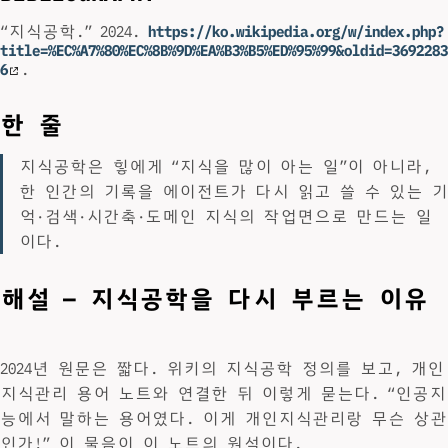
“지식공학.” 2024.
https://ko.wikipedia.org/w/index.php?
title=%EC%A7%80%EC%8B%9D%EA%B3%B5%ED%95%99&oldid=3692283
6
.
한 줄
지식공학은 힣에게 “지식을 많이 아는 일”이 아니라,
한 인간의 기록을 에이전트가 다시 읽고 쓸 수 있는 기
억·검색·시간축·도메인 지식의 작업면으로 만드는 일
이다.
해설 — 지식공학을 다시 부르는 이유
2024년 원문은 짧다. 위키의 지식공학 정의를 보고, 개인
지식관리 용어 노트와 연결한 뒤 이렇게 묻는다. “인공지
능에서 말하는 용어였다. 이게 개인지식관리랑 무슨 상관
인가!” 이 물음이 이 노트의 원석이다.