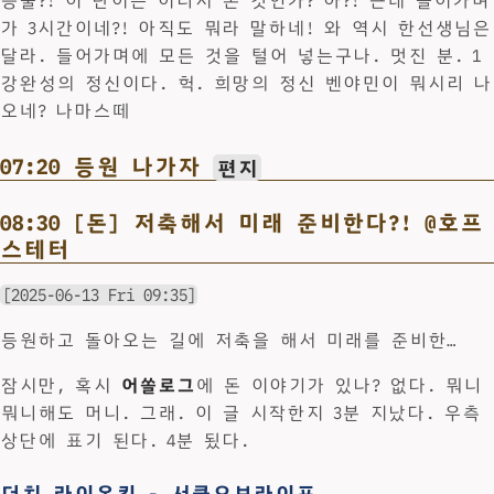
등불?! 이 단어는 어디서 온 것인가? 아?! 근데 들어가며
가 3시간이네?! 아직도 뭐라 말하네! 와 역시 한선생님은
달라. 들어가며에 모든 것을 털어 넣는구나. 멋진 분. 1
강완성의 정신이다. 헉. 희망의 정신 벤야민이 뭐시리 나
오네? 나마스떼
07:20 등원 나가자
편지
08:30 [돈] 저축해서 미래 준비한다?! @호프
스테터
[2025-06-13 Fri 09:35]
등원하고 돌아오는 길에 저축을 해서 미래를 준비한…
잠시만, 혹시
어쏠로그
에 돈 이야기가 있나? 없다. 뭐니
뭐니해도 머니. 그래. 이 글 시작한지 3분 지났다. 우측
상단에 표기 된다. 4분 됬다.
더치 라이온킹 - 서클오브라이프