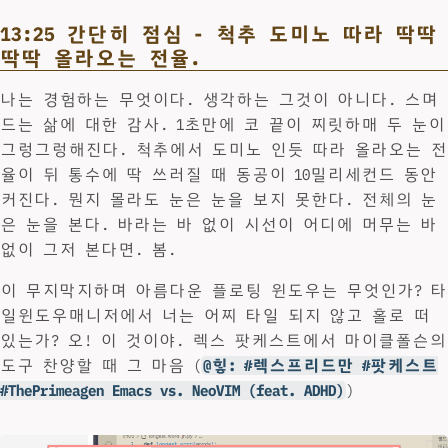
13:25 간단히 점심 - 척추 도미노 따라 딱딱
딱딱 올라오는 전율.
나는 경험하는 무엇이다. 생각하는 그것이 아니다. 스며
드는 삶에 대한 감사. 1초만에 코 끝이 찌릿하매 두 눈이
그렁그렁해진다. 척추에서 도미노 인듯 따라 올라오는 전
율이 뒤 통수에 딱 쓰러질 때 동공이 10밀리세컨드 동안
커진다. 뭔지 몰라도 눈은 눈을 보지 못한다. 전체의 눈
은 눈을 본다. 바라는 바 없이 시선이 어디에 머무는 바
없이 그저 본다면. 봄.
이 무지막지하며 아름다운 플로팅 윈도우는 무엇인가? 타
일윈도우매니저에서 너는 어찌 타일 되지 않고 홀로 떠
있는가? 오! 이 것이야. 렉스 팟케스트에서 마이클폴슨의
도구 찬양할 때 그 마음 (
@힣: #렉스프리드만 #팟케스트
#ThePrimeagen Emacs vs. NeoVIM (feat. ADHD)
)