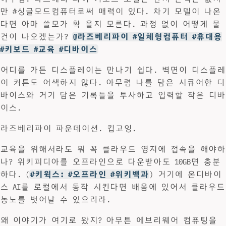
만 #싱글모드컴퓨터로써 매력이 있다. 차기 모델이 나온
다면 아마 쓸모가 확 올지 모른다. 과정 없이 어떻게 물
건이 나오겠는가?
@라즈베리파이 #일체형컴퓨터 #휴대용
#키보드 #교육 #디바이스
어디를 가든 디스플레이는 만나기 쉽다. 벽면이 디스플레
이 커튼도 어색하지 않다. 아무렴 나를 담은 시큐어한 디
바이스와 거기 담은 기록들을 투사하고 입력할 작은 디바
이스.
라즈베리파이 파운데이션. 킵고잉.
교육을 위해서라도 뭐 꼭 클라우드 영지에 접속을 해야하
나? 위키피디아를 오프라인으로 다운받아도 10GB면 충분
하다. (
#키윅스: #오프라인 #위키백과
) 거기에 온디바이
스 AI를 로컬에서 동작 시킨다면 배움에 있어서 클라우드
농노를 벗어날 수 있으리라.
왜 이야기가 여기로 왔지? 아무튼 에브리웨어 컴퓨팅을