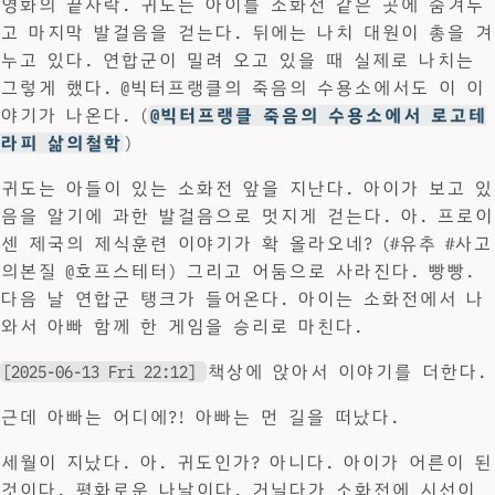
영화의 끝자락. 귀도는 아이를 소화전 같은 곳에 숨겨두
고 마지막 발걸음을 걷는다. 뒤에는 나치 대원이 총을 겨
누고 있다. 연합군이 밀려 오고 있을 때 실제로 나치는
그렇게 했다. @빅터프랭클의 죽음의 수용소에서도 이 이
야기가 나온다. (
@빅터프랭클 죽음의 수용소에서 로고테
라피 삶의철학
)
귀도는 아들이 있는 소화전 앞을 지난다. 아이가 보고 있
음을 알기에 과한 발걸음으로 멋지게 걷는다. 아. 프로이
센 제국의 제식훈련 이야기가 확 올라오네? (#유추 #사고
의본질 @호프스테터) 그리고 어둠으로 사라진다. 빵빵.
다음 날 연합군 탱크가 들어온다. 아이는 소화전에서 나
와서 아빠 함께 한 게임을 승리로 마친다.
[2025-06-13 Fri 22:12]
책상에 앉아서 이야기를 더한다.
근데 아빠는 어디에?! 아빠는 먼 길을 떠났다.
세월이 지났다. 아. 귀도인가? 아니다. 아이가 어른이 된
것이다. 평화로운 나날이다. 거닐다가 소화전에 시선이