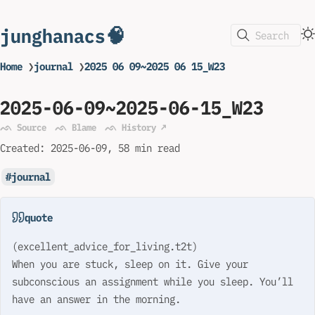
junghanacs🧠
Search
Home
❯
journal
❯
2025 06 09~2025 06 15_W23
2025-06-09~2025-06-15_W23
ᨒ Source
ᨒ Blame
ᨒ History ↗
Created:
2025-06-09
58 min read
journal
quote
(excellent_advice_for_living.t2t)
When you are stuck, sleep on it. Give your
subconscious an assignment while you sleep. You’ll
have an answer in the morning.