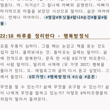
멈춘다. 아. 이거슨? 그 찰나에 아빠와 공명한다. 아빠가
마지막으로 아들을 보았던 시선으로 말이다. 삶은 여여하
다. 언제나 여여하다. (
#영감#부싯돌#찰나#순간#불꽃#등
불
)
22:18 하루를 정리한다 - 행복방정식
요즘 두통이 심하다. 그럴 때는 눈감고 책을 듣는 것도
쉽지 않다. 흘려보내는 것. 돌아오는 길에는 말이다. 삶
에 전적으로 항복한다. 문득 한 사람 @모가댓 떠오른다.
이 사람 말이다. 밀리의 서재에 (모 가댓 2017) 행복을
풀다가 있다. 오. 에필로그의 글이 다시 듣고 싶었다. 그
래서 들었다. (
@모가댓: #행복방정식 #스승 #공존
)
무엇을 할 수 있는가? 삶에 무엇을 요구할 수 있는가? 삶
이 나에게 무엇을 말하고 있는가? 이렇듯 @빅터프랭클의
외침이 멀리서 들려온다.