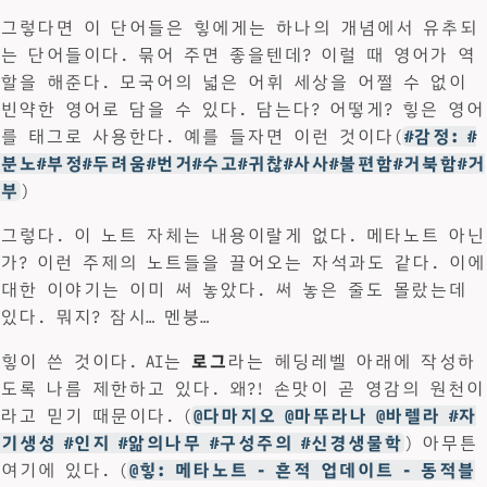
그렇다면 이 단어들은 힣에게는 하나의 개념에서 유추되
는 단어들이다. 묶어 주면 좋을텐데? 이럴 때 영어가 역
할을 해준다. 모국어의 넓은 어휘 세상을 어쩔 수 없이
빈약한 영어로 담을 수 있다. 담는다? 어떻게? 힣은 영어
를 태그로 사용한다. 예를 들자면 이런 것이다(
#감정: #
분노#부정#두려움#번거#수고#귀찮#사사#불편함#거북함#거
부
)
그렇다. 이 노트 자체는 내용이랄게 없다. 메타노트 아닌
가? 이런 주제의 노트들을 끌어오는 자석과도 같다. 이에
대한 이야기는 이미 써 놓았다. 써 놓은 줄도 몰랐는데
있다. 뭐지? 잠시… 멘붕…
힣이 쓴 것이다. AI는
로그
라는 헤딩레벨 아래에 작성하
도록 나름 제한하고 있다. 왜?! 손맛이 곧 영감의 원천이
라고 믿기 때문이다. (
@다마지오 @마뚜라나 @바렐라 #자
기생성 #인지 #앎의나무 #구성주의 #신경생물학
) 아무튼
여기에 있다. (
@힣: 메타노트 - 흔적 업데이트 - 동적블