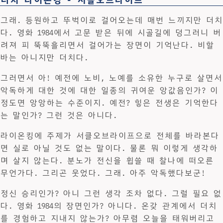
그래. 등원하고 뚜벅이로 걸어오는데 매번 느끼지만 더치
다. 영화 1984에서 고문 받은 뒤에 시골길에 덩그러니 버
려져 피 뚝뚝흘리면서 걸어가는 장면이 기억난다. 비할
바는 아니지만 더치다.
그러면서 아! 예전에 노비, 노예를 소유한 누구로 살면서
악독하게 대한 것에 대한 일종의 귀여운 앙값음인가? 이
정도면 앙앙하는 수준이지. 예전? 힣은 전생은 기억한다
는 말인가? 그런 것은 아니다.
라이온킹에 주제가 서클오브라이프으로 전체를 바라본다
면 실로 아닐 것도 없는 말이다. 물론 뭐 이렇게 생각하
며 살지 않는다. 분노가 전신을 휩쓸 때 찰나에 떠오른
무언가다. 그리곤 웃었다. 그래. 아주 악독했다보군!
정신 승리인가? 아니 그런 생각 조차 없다. 그럴 필요 없
다. 영화 1984의 장면인가? 아니다. 온갖 관계에서 더치
를 경험하고 지내지 않는가? 아무렴 오늘을 태워버리고