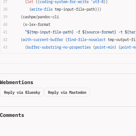
      (
let
 ((
coding-system-for-write
 'utf-8
))
        (
write-file
 tmp-input-file-path)))
    (cashpw/pandoc-cli
     (s-lex-format
      "${tmp-input-file-path} -f ${source-format} -t ${tar
    (
with-current-buffer
 (
find-file-noselect
 tmp-output-fi
      (
buffer-substring-no-properties
 (
point-min
) (
point-m
Webmentions
Reply via Bluesky
Reply via Mastodon
Comments