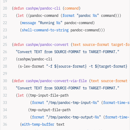
(
defun
 cashpw/pandoc-cli
 (
command
)
  (
let
 ((pandoc-command 
(
format
 "pandoc 
%s
"
 command)
))
    (
message
 "Running 
%s
"
 pandoc-command)
    (
shell-command-to-string
 pandoc-command)))
(
defun
 cashpw/pandoc-convert
 (
text
 source-format
 target-fo
  "Convert TEXT from SOURCE-FORMAT to TARGET-FORMAT."
  (cashpw/pandoc-cli
   (s-lex-format 
"-f ${source-format} -t ${target-format} 
(
defun
 cashpw/pandoc-convert-via-file
 (
text
 source-format
 
  "Convert TEXT from SOURCE-FORMAT to TARGET-FORMAT."
  (
let
 ((tmp-input-file-path
         (
format
 "/tmp/pandoc-tmp-input-
%s
"
 (
format-time-s
        (tmp-output-file-path
         (
format
 "/tmp/pandoc-tmp-output-
%s
"
 (
format-time-
    (
with-temp-buffer
 text