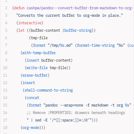
(
defun
 cashpw/pandoc--convert-buffer-from-markdown-to-org-
  "Converts the current buffer to org-mode in place."
  (
interactive
)
  (
let
 ((buffer-content (
buffer-string
))
        (tmp-file
         (
format
 "/tmp/
%s
.md"
 (
format-time-string
 "%s"
 (
cu
    (
with-temp-buffer
      (
insert
 buffer-content)
      (
write-file
 tmp-file))
    (
erase-buffer
)
    (
insert
     (
shell-command-to-string
      (
concat
       (
format
 "pandoc --wrap=none -f markdown -t org 
%s
"
 
       ;; Remove :PROPERTIES: drawers beneath headings
       " | sed -E '/^[[:space:]]*:/d'"
)))
    (
org-mode
)))