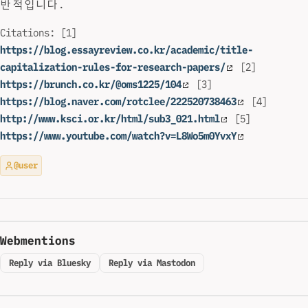
반적입니다.
Citations: [1]
https://blog.essayreview.co.kr/academic/title-
capitalization-rules-for-research-papers/
[2]
https://brunch.co.kr/@oms1225/104
[3]
https://blog.naver.com/rotclee/222520738463
[4]
http://www.ksci.or.kr/html/sub3_021.html
[5]
https://www.youtube.com/watch?v=L8Wo5m0YvxY
@user
Webmentions
Reply via Bluesky
Reply via Mastodon