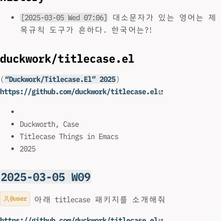
[2025-03-05 Wed 07:06]
대소문자가 있는 영어는 제
목규칙 도구가 흔하다. 한국어는?!
duckwork/titlecase.el
(
“Duckwork/Titlecase.El” 2025
)
https://github.com/duckwork/titlecase.el
Duckworth, Case
Titlecase Things in Emacs
2025
2025-03-05 W09
@user
아래 titlecase 패키지를 소개해줘
https://github.com/duckwork/titlecase.el