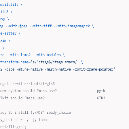
-mailutils
 \
lite3
 \
svg
 \
ng
 --with-jpeg
 --with-tiff
 --with-imagemagick
 \
ee-sitter
 \
-xim
 \
} 
\
iro
 --with-lcms2
 --with-modules
 \
-transform-name=
's/^ctags$/ctags.emacs/'
 \
O2 -pipe -mtune=native -march=native -fomit-frame-pointer"
idgets --with-x-toolkit=gtk3
ndow system should Emacs use?                    pgtk
olkit should Emacs use?                          GTK3
eady to install (y/N)?" ready_choice
dy_choice" = "y" ]; then
Installing\n";