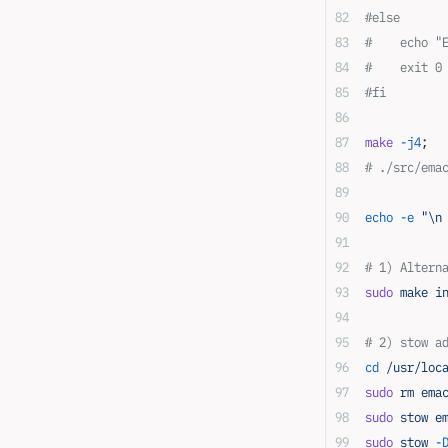
#else
#    echo "
#    exit 0
#fi
make
 -j4
;
# ./src/ema
echo
 -e
 "\n
# 1) Altern
sudo
 make
 i
# 2) stow a
cd
 /usr/loc
sudo
 rm
 ema
sudo
 stow
 e
sudo
 stow
 -