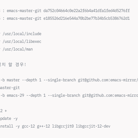
3 : emacs-master-git da752c04664c0e22a2f6b4a41dfa1fed4d5276ff
5 : emacs-master-git e185526d216e544a70b2be77b34b5cb5386762d1
r /usr/local/include
r /usr/local/libexec
r /usr/local/man
 설치 할 경우!
 -b master --depth 1 --single-branch git@github.com:emacs-mirror
master-git
 -b emacs-29 --depth 1 --single-branch git@github.com:emacs-mirr
12 +
update -y
install -y gcc-12 g++-12 libgccjit0 libgccjit-12-dev