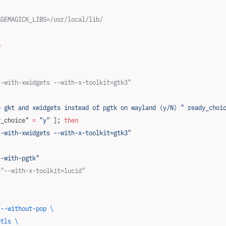
AGEMAGICK_LIBS=/usr/local/lib/
h
--with-xwidgets --with-x-toolkit=gtk3"
e gkt and xwidgets instead of pgtk on wayland (y/N) "
 ready_choi
y_choice
"
 =
 "y"
 ]; 
then
--with-xwidgets --with-x-toolkit=gtk3"
--with-pgtk"
="--with-x-toolkit=lucid"
 --without-pop
 \
utls
 \