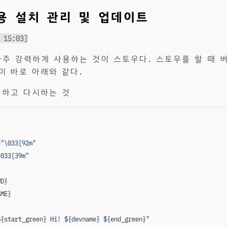
용 설치 관리 및 업데이트
 15:03]
주 강력하게 사용하는 것이 스토우다. 스토우를 할 때 
이 바로 아래와 같다.
 하고 다시하는 것
=
"\033[92m"
\033[39m"
WD}
AME}
${
start_green
} Hi! ${
devname
} ${
end_green
}"