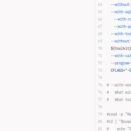
  --without
  --with-sq
	--with-r
	--with-p
  --with-tr
  --without
  ${toolkit
  --with-ca
  --program
  CFLAGS="-
# --with-xw
#   What wi
#   What to
#read -p "R
#if [ "$rea
#    echo "