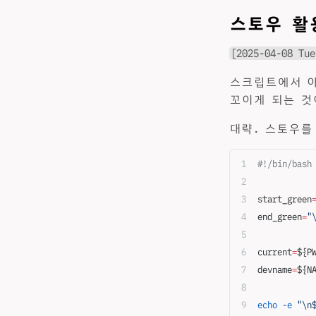
스토우 활
[2025-04-08 Tue
스크립트에서 아
꼬이게 되는 것
대략. 스토우를
#!/bin/bash
start_green
end_green
=
"
current
=
${P
devname
=
${N
echo
 -e
 "\n