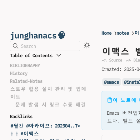
junghanacs🧠
Home
❯
notes
❯
이
Search
이맥스 빌
Table of Contents
ᨒ Source
ᨒ Bla
BIBLIOGRAPHY
Created:
2025-0
History
Related-Notes
emacs
insta
스토우 활용 설치 관리 및 업데
이트
이 노트에
문제 발생 시 링크 수동 해결
Emacs 버
Backlinks
트다. 빌드 
#월간 #아카이브: 202504..T*
‡ † #이맥스