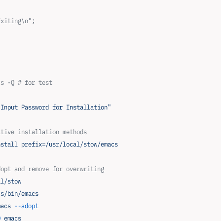
Exiting\n";
cs -Q # for test
 Input Password for Installation"
ative installation methods
nstall
 prefix=/usr/local/stow/emacs
dopt and remove for overwriting
al/stow
cs/bin/emacs
macs
 --adopt
D
 emacs