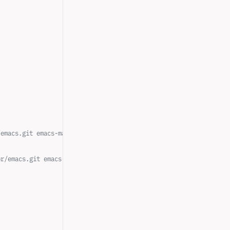
/emacs.git emacs-master-git
or/emacs.git emacs-29-git