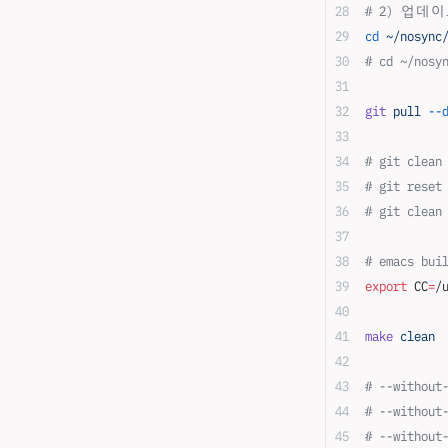
# 2) 업데
cd
 ~/nosync
# cd ~/nosy
git
 pull
 --
# git clean
# git reset
# git clean
# emacs bui
export
 CC
=
/
make
 clean
# --without
# --without
# --without