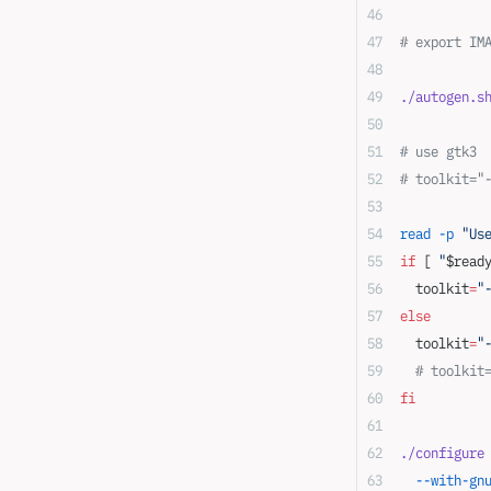
# export IM
./autogen.s
# use gtk3
# toolkit="
read
 -p
 "Us
if
 [ 
"
$read
  toolkit
=
"
else
  toolkit
=
"
  # toolkit
fi
./configure
  --with-gn