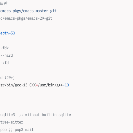
이트만
/emacs-pkgs/emacs-master-git
nc/emacs-pkgs/emacs-29-git
depth=50
 -fdx
 --hard
 -xfd
ld (29+)
usr/bin/gcc-13 CXX
=
/usr/bin/g++
-13
-sqlite3  ;; without builtin sqlite
-tree-sitter
-pop ;; pop3 mail