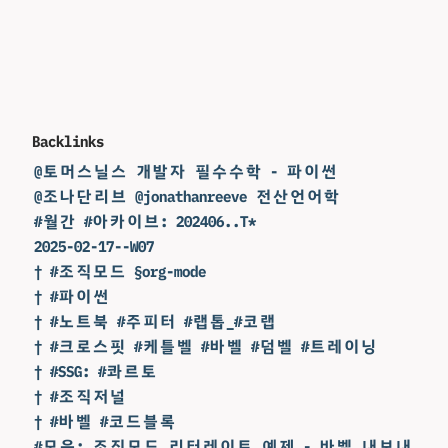
Backlinks
@토머스닐스 개발자 필수수학 - 파이썬
@조나단리브 @jonathanreeve 전산언어학
#월간 #아카이브: 202406..T*
2025-02-17--W07
† #조직모드 §org-mode
† #파이썬
† #노트북 #주피터 #랩톱_#코랩
† #크로스핏 #케틀벨 #바벨 #덤벨 #트레이닝
† #SSG: #콰르토
† #조직저널
† #바벨 #코드블록
#모음: 조직모드 리터레이트 예제 - 바벨 내보내