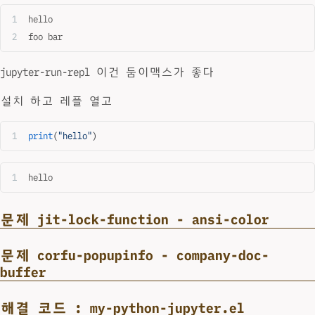
hello
foo bar
jupyter-run-repl 이건 둠이맥스가 좋다
설치 하고 레플 열고
print
(
"hello"
)
hello
문제 jit-lock-function - ansi-color
문제 corfu-popupinfo - company-doc-
buffer
해결 코드 : my-python-jupyter.el