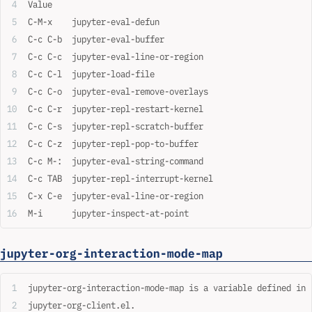
Value
C-M-x    jupyter-eval-defun
C-c C-b  jupyter-eval-buffer
C-c C-c  jupyter-eval-line-or-region
C-c C-l  jupyter-load-file
C-c C-o  jupyter-eval-remove-overlays
C-c C-r  jupyter-repl-restart-kernel
C-c C-s  jupyter-repl-scratch-buffer
C-c C-z  jupyter-repl-pop-to-buffer
C-c M-:  jupyter-eval-string-command
C-c TAB  jupyter-repl-interrupt-kernel
C-x C-e  jupyter-eval-line-or-region
M-i      jupyter-inspect-at-point
jupyter-org-interaction-mode-map
jupyter-org-interaction-mode-map is a variable defined in
jupyter-org-client.el.