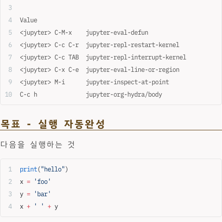
Value
<jupyter> C-M-x    jupyter-eval-defun
<jupyter> C-c C-r  jupyter-repl-restart-kernel
<jupyter> C-c TAB  jupyter-repl-interrupt-kernel
<jupyter> C-x C-e  jupyter-eval-line-or-region
<jupyter> M-i      jupyter-inspect-at-point
C-c h              jupyter-org-hydra/body
목표 - 실행 자동완성
다음을 실행하는 것
print
(
"hello"
)
x 
=
 'foo'
y 
=
 'bar'
x 
+
 ' '
 +
 y