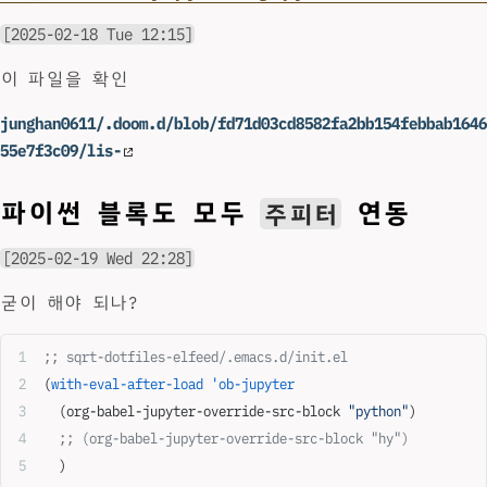
[2025-02-18 Tue 12:15]
이 파일을 확인
junghan0611/.doom.d/blob/fd71d03cd8582fa2bb154febbab1646
55e7f3c09/lis-
파이썬 블록도 모두
연동
주피터
[2025-02-19 Wed 22:28]
굳이 해야 되나?
;; sqrt-dotfiles-elfeed/.emacs.d/init.el
(
with-eval-after-load
 'ob-jupyter
  (org-babel-jupyter-override-src-block 
"python"
)
  ;; (org-babel-jupyter-override-src-block "hy")
  )