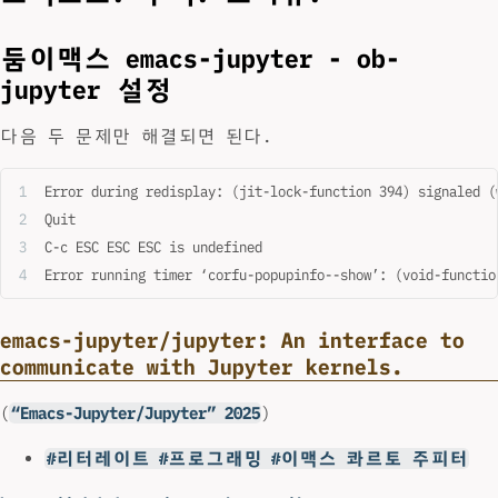
둠이맥스 emacs-jupyter - ob-
jupyter 설정
다음 두 문제만 해결되면 된다.
Error during redisplay: (jit-lock-function 394) signaled (
Quit
C-c ESC ESC ESC is undefined
Error running timer ‘corfu-popupinfo--show’: (void-functio
emacs-jupyter/jupyter: An interface to
communicate with Jupyter kernels.
(
“Emacs-Jupyter/Jupyter” 2025
)
#리터레이트 #프로그래밍 #이맥스 콰르토 주피터